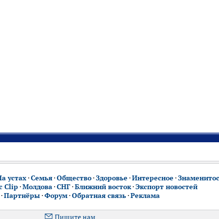
На устах
·
Семья
·
Общество
·
Здоровье
·
Интересное
·
Знаменито
 Clip
·
Молдова
·
СНГ
·
Ближний восток
·
Экспорт новостей
·
Партнёры
·
Форум
·
Обратная связь
·
Реклама
Пишите нам