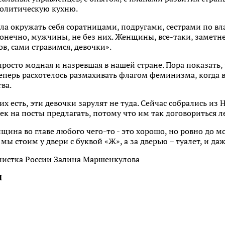
олитическую кухню.
 окружать себя соратницами, подругами, сестрами по вла
конечно, мужчины, не без них. Женщины, все-таки, заметне
в, сами стравимся, девочки».
 просто модная и назревшая в нашей стране. Пора показать
теперь расхотелось размахивать флагом феминизма, когда
тва.
х есть, эти девочки зарулят не туда. Сейчас собрались из 
ек на посты предлагать, потому что им так договориться л
щина во главе любого чего-то - это хорошо, но ровно до мо
о мы стоим у двери с буквой «Ж», а за дверью – туалет, и даж
нистка России Залина Маршенкулова
Я