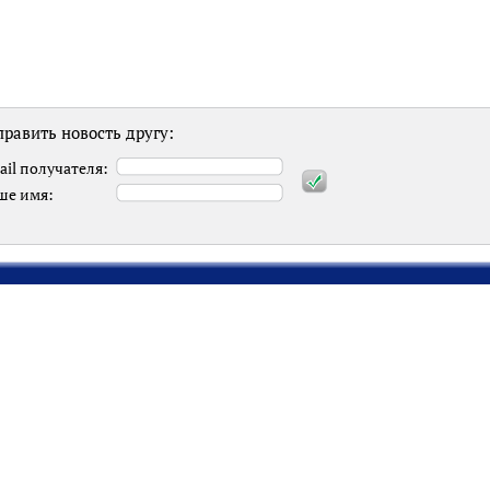
равить новость другу:
ail получателя:
ше имя: