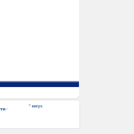
вверх
сти
·