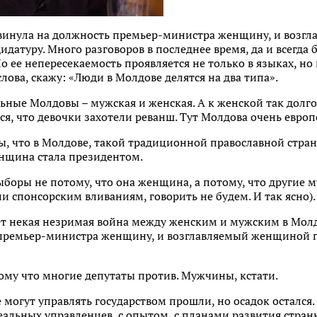
инула на должность премьер-министра женщину, и возг
идатуру. Много разговоров в последнее время, да и всегда 
ее непересекаемость проявляется не только в языках, но и
лова, скажу: «Люди в Молдове делятся на два типа».
льные Молдовы – мужская и женская. А к женской так долго 
ся, что девочки захотели реванш. Тут Молдова очень европ
ы, что в Молдове, такой традиционной православной стра
енщина стала президентом.
выборы не потому, что она женщина, а потому, что другие
 спонсорским вливаниям, говорить не будем. И так ясно).
идет некая незримая война между женским и мужским в Мо
премьер-министра женщину, и возглавляемый женщиной п
тому что многие депутаты против. Мужчины, кстати.
 могут управлять государством прошли, но осадок остался. 
еальных управленцев, с опытом, с планами развития стран