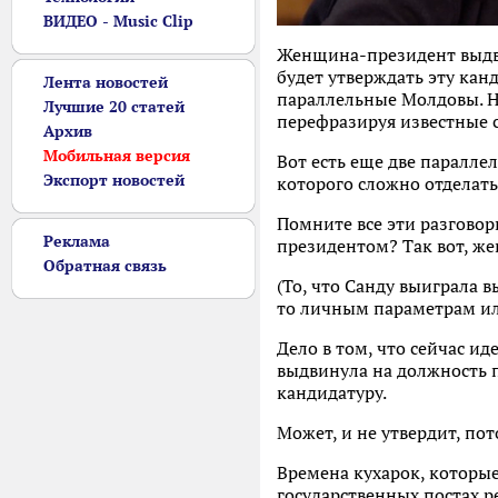
ВИДЕО - Music Clip
Женщина-президент выдв
будет утверждать эту канд
Лента новостей
параллельные Молдовы. Но 
Лучшие 20 статей
перефразируя известные с
Архив
Мобильная версия
Вот есть еще две паралле
Экспорт новостей
которого сложно отделать
Помните все эти разговор
Реклама
президентом? Так вот, ж
Обратная связь
(То, что Санду выиграла 
то личным параметрам или
Дело в том, что сейчас 
выдвинула на должность 
кандидатуру.
Может, и не утвердит, по
Времена кухарок, которые
государственных постах р