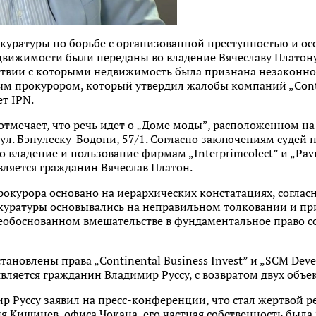
уратуры по борьбе с организованной преступностью и осо
движимости были переданы во владение Вячеславу Платон
тствии с которыми недвижимость была признана незаконн
м прокурором, который утвердил жалобы компаний „Contin
ет IPN.
отмечает, что речь идет о „Доме моды”, расположенном на
л. Бэнулеску-Бодони, 57/1. Согласно заключениям судей 
 владение и пользование фирмам „Interprimcolect” и „Pav
ляется гражданин Вячеслав Платон.
рокурора основано на иерархических констатациях, согла
уратуры основывались на неправильном толковании и пр
еобоснованном вмешательстве в фундаментальное право со
тановлены права „Continental Business Invest” и „SCM Dev
вляется гражданин Владимир Руссу, с возвратом двух объе
р Руссу заявил на пресс-конференции, что стал жертвой ре
Кишинев, офиса Чокана, его частная собственность была 