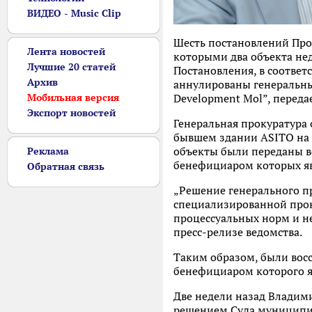
ВИДЕО - Music Clip
Шесть постановлений Прок
Лента новостей
которыми два объекта не
Лучшие 20 статей
Постановления, в соотве
Архив
аннулированы генеральны
Мобильная версия
Development Mol”, переда
Экспорт новостей
Генеральная прокуратура 
бывшем здании ASITO на у
объекты были переданы во
Реклама
бенефициаром которых яв
Обратная связь
„Решение генерального п
специализированной прок
процессуальных норм и н
пресс-релизе ведомства.
Таким образом, были восс
бенефициаром которого я
Две недели назад Владими
решением Суда муниципия 