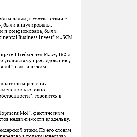
бым делам, в соответствии с
у, были аннулированы.
ой и конфискована, были
ental Business Invest” и „SCM
 пр-те Штефан чел Маре, 182 и
по уголовному преследованию,
rapid”, фактическим
сно которым решения
именении уголовно-
бственности”, говорится в
elopment Mol”, фактическим
ктов недвижимости владельцу.
йдерской атаки. По его словам,
передана в пользу Вячеслава