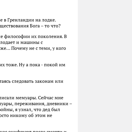
же в Гренландии на лодке.
ществования Бога – то что?
ие философии их поколения. В
голодает и машины с
же… Почему не с теми, у кого
х тоже. Ну а пока - покой им
таясь следовать законам или
аписали мемуары. Сейчас мне
муары, переживания, дневники –
войны, я узнал, что дед был
осто никому об этом не
 нас оцифруют после смерти и