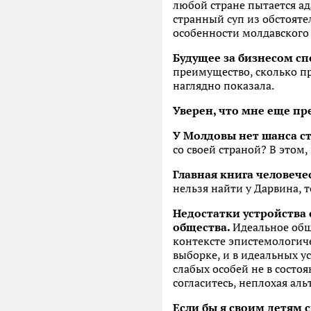
любой стране пытается ада
странный суп из обстояте
особенности молдавского 
Будущее за бизнесом с
преимущество, сколько про
наглядно показала.
Уверен, что мне еще п
У Молдовы нет шанса ст
со своей страной? В этом,
Главная книга человече
нельзя найти у Дарвина, 
Недостатки устройства 
общества.
Идеальное общ
контексте эпистемологиче
выборке, и в идеальных у
слабых особей не в состо
согласитесь, неплохая ал
Если бы я своим детям 