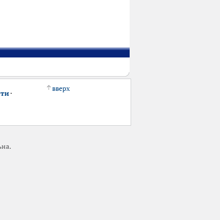
вверх
сти
·
ьна.