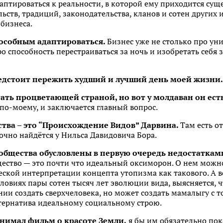
птироваться к реальности, в которой ему приходится сущес
льств, традиций, законодательства, кланов и сотен других
бизнеса.
пособным адаптироваться.
Бизнес уже не столько про ун
 способность перестраиваться за ночь и изобретать себя з
редстоит пережить худший и лучший день моей жизни.
ать процветающей страной, но вот у молдаван он ест
 по-моему, и заключается главный вопрос.
ства – это “Происхождение Видов” Дарвина.
Там есть от
точно найдётся у Нильса Давидовича Бора.
общества обусловлены в первую очередь недостаткам
ество — это почти что идеальный оксиморон. О нем можно 
ской интерпретации концепта утопизма как такового. А в
словиях пары сотен тысяч лет эволюции вида, выясняется, ч
янии создать сверхчеловека, но может создать мамалыгу с 
ьтернатива идеальному социальному строю.
снимал фильм о красоте Земли,
я бы им обязательно пок