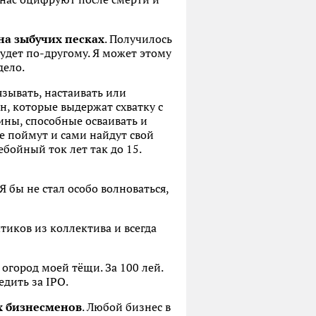
на зыбучих песках
. Получилось
будет по-другому. Я может этому
дело.
язывать, настаивать или
н, которые выдержат схватку с
ны, способные осваивать и
 поймут и сами найдут свой
бойный ток лет так до 15.
Я бы не стал особо волноваться,
ытиков из коллектива и всегда
огород моей тёщи. За 100 лей.
едить за IPO.
х бизнесменов
. Любой бизнес в