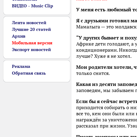
ВИДЕО - Music Clip
У меня есть любимый т
Я с друзьями готовил м
Лента новостей
Мамалыга — это молдавски
Лучшие 20 статей
Архив
“У других бывает и пох
Мобильная версия
Африке дети голодают, а у
Экспорт новостей
кондиционерами. Никогда 
лучше? Хуже я не хотел.
Реклама
Мои родители хотели, ч
только снится.
Обратная связь
Какая из десяти запове
заповедям, мы забываем п
Если бы я сейчас встре
приходится собирать о н
все то, кем они были или 
награждён за уничтожение
рассказал при жизни. Уз
Писать мемуары или дн