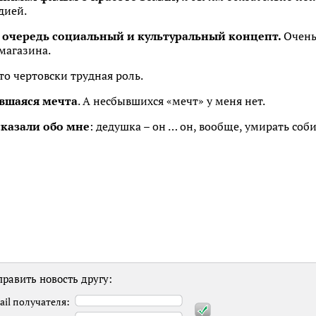
дией.
ю очередь социальный и культуральный концепт.
Очень
магазина.
то чертовски трудная роль.
ывшаяся мечта
. А несбывшихся «мечт» у меня нет.
сказали обо мне
: дедушка – он … он, вообще, умирать соб
равить новость другу:
ail получателя: