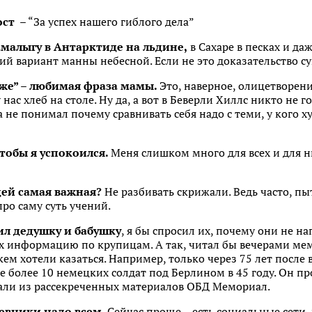
ост
– “За успех нашего гиблого дела”
амалыгу в Антарктиде на льдине,
в Сахаре в песках и да
й вариант манны небесной. Если не это доказательство су
уже” – любимая фраза мамы.
Это, наверное, олицетворен
 нас хлеб на столе. Ну да, а вот в Беверли Хиллс никто не 
не понимал почему сравнивать себя надо с теми, у кого ху
тобы я успокоился.
Меня слишком много для всех и для ни
дей самая важная?
Не разбивать скрижали. Ведь часто, пы
ро саму суть учений.
тил дедушку и бабушку
, я бы спросил их, почему они не н
их информацию по крупицам. А так, читал бы вечерами ме
кем хотели казаться. Например, только через 75 лет после 
 более 10 немецких солдат под Берлином в 45 году. Он пр
нали из рассекреченных материалов ОБД Мемориал.
евники надо всем.
Сейчас проще – есть социальные сети,