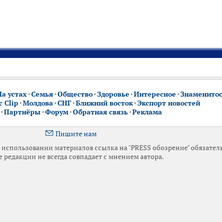
На устах
·
Семья
·
Общество
·
Здоровье
·
Интересное
·
Знаменито
 Clip
·
Молдова
·
СНГ
·
Ближний восток
·
Экспорт новостей
·
Партнёры
·
Форум
·
Обратная связь
·
Реклама
Пишите нам
использовании материалов ссылка на "PRESS обозрение" обязател
 редакции не всегда совпадает с мнением автора.