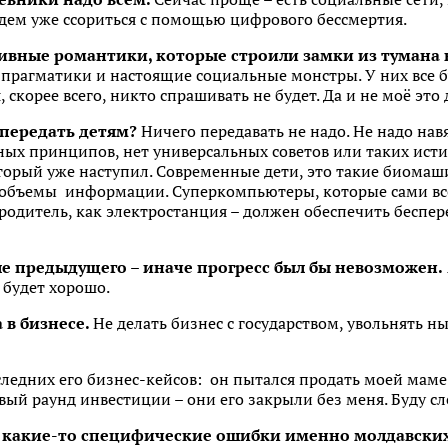
удем уже ссориться с помощью цифрового бессмертия.
ивные романтики, которые строили замки из тумана 
е прагматики и настоящие социальные монстры. У них все 
, скорее всего, никто спрашивать не будет. Да и не моё это 
передать детям?
Ничего передавать не надо. Не надо нав
ных принципов, нет универсальных советов или таких исти
рый уже наступил. Современные дети, это такие биомаши
объемы информации. Суперкомпьютеры, которые сами все
родитель, как электростанция – должен обеспечить беспере
е предыдущего – иначе прогресс был бы невозможен.
 будет хорошо.
 в бизнесе.
Не делать бизнес с государством, увольнять н
следних его бизнес-кейсов: он пытался продать моей маме 
рвый раунд инвестиции – они его закрыли без меня. Буду сл
т какие-то специфические ошибки именно молдавски