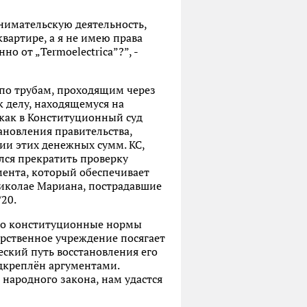
инимательскую деятельность,
вартире, а я не имею права
 от „Termoelectrica”?”, -
 по трубам, проходящим через
 делу, находящемуся на
 как в Конституционный суд
новления правительства,
ии этих денежных сумм. КС,
лся прекратить проверку
мента, который обеспечивает
Николае Мариана, пострадавшие
20.
что конституционные нормы
дарственное учреждение посягает
ческий путь восстановления его
дкреплён аргументами.
 народного закона, нам удастся