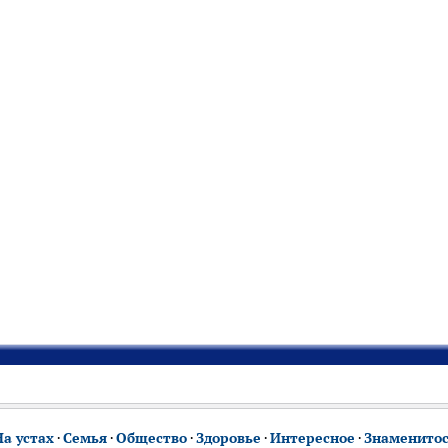
На устах
·
Семья
·
Общество
·
Здоровье
·
Интересное
·
Знаменито