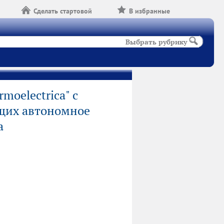
Сделать стартовой
В избранные
Выбрать рубрику
moelectrica" с
щих автономное
а