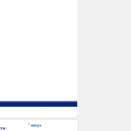
вверх
сти
·