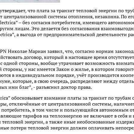
тверждает, что плата за транзит тепловой энергии по тр
 централизованной системы отопления, незаконна. По его
lectrica” – без согласия потребителя, имеющего автономно
другим лицам. Это делается без согласования взаимовыго
ctrica”, а выгода от предпринимательской деятельности р
PN Николае Мариан заявил, что, согласно нормам законод
ствовать договор, который в настоящее время отсутствует.
, с одной стороны, вообще утрачивает возможность взимать
й стороны, у нас имеется Закон о жилье, в котором говорит
аются в индивидуальном порядке, учёт производится кооп
иуме, которые, в свою очередь, распределяют между отде
ых ими благ”, - разъяснил доктор права.
ctrica” обосновывает взимание платы за транзит по трубам
ры, отключённые от централизованной системы, наличием
 потребитель, в том числе и пользующийся автономным о
тавляющие тарифов на теплоэнергию не включают в себя и
 тепловой энергии, а также иные необоснованные издержк
вные потери тепловой энергии должен оплачивать непосре