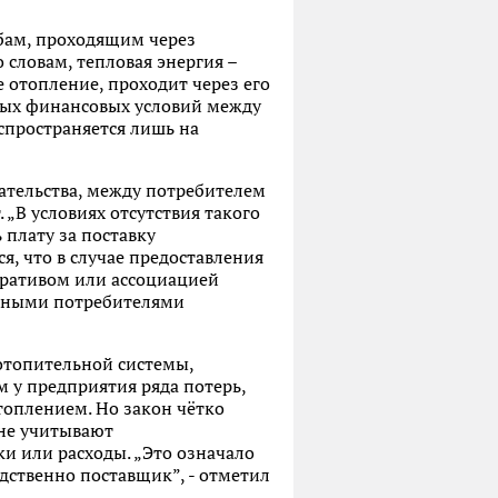
убам, проходящим через
 словам, тепловая энергия –
е отопление, проходит через его
дных финансовых условий между
аспространяется лишь на
ательства, между потребителем
 „В условиях отсутствия такого
 плату за поставку
ся, что в случае предоставления
еративом или ассоциацией
льными потребителями
 отопительной системы,
 у предприятия ряда потерь,
топлением. Но закон чётко
 не учитывают
и или расходы. „Это означало
дственно поставщик”, - отметил