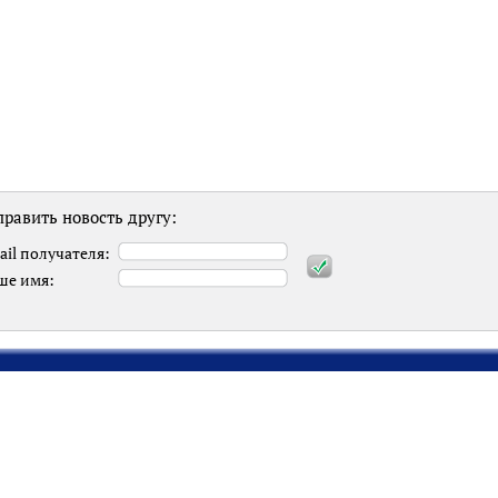
равить новость другу:
ail получателя:
ше имя: