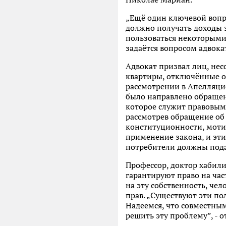
„Ещё один ключевой вопро
должно получать доходы з
пользоваться некоторыми 
задаётся вопросом адвока
Адвокат призвал лиц, нес
квартиры, отключённые о
рассмотрении в Апелляцио
было направлено обращен
которое служит правовым 
рассмотрев обращение об
конституционности, мотив
применение закона, и эт
потребители должны подат
Профессор, доктор хабил
гарантируют право на час
на эту собственность, чел
прав. „Существуют эти п
Надеемся, что совместным
решить эту проблему”, - 