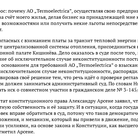
с: почему АО „Termoelectrica”, осуществляя свою предпр
а счёт моего жилья, делая бизнес на принадлежащей мне к
возможностями или получить некие льготы непосредственно
т.
огласных с взиманием платы за транзит тепловой энергии
т централизованной системы отопления, присоединиться к
нной палате Кишинёва. Дело оказалось в суде после того,
ие об исключительном случае неконституционности поста
основанием для требований АО „Termoelectrica” о взыскан
 исключительном случае неконституционности, распоряди
ировав своё решение тем, что речь идёт о проверке регла
им должен заниматься административный суд. По словам 
ь иск о совместном участии в гражданском деле № 3-145/
итат конституционного права Александру Арсене заявил, 
тную собственность и её защиту. И в ситуации, когда госу
овек вправе обратиться в суд, потому что таков демократи
оложения, и механизм, который вы привели в движение, по
и усилиями, на основе закона и Конституции, как высшего
отметил Арсене.