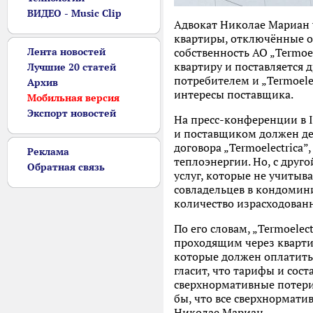
ВИДЕО - Music Clip
Адвокат Николае Мариан у
квартиры, отключённые от
Лента новостей
собственность АО „Termoe
квартиру и поставляется 
Лучшие 20 статей
потребителем и „Termoele
Архив
интересы поставщика.
Мобильная версия
Экспорт новостей
На пресс-конференции в I
и поставщиком должен дей
договора „Termoelectrica”
Реклама
теплоэнергии. Но, с друго
Обратная связь
услуг, которые не учитыв
совладельцев в кондомин
количество израсходованн
По его словам, „Termoele
проходящим через кварти
которые должен оплатить
гласит, что тарифы и сос
сверхнормативные потери
бы, что все сверхнормати
Николае Мариан.