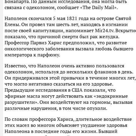
Бонапарта. По данным исследования, она могла быть
связана с одеколоном, сообщает «The Daily Mail».
Наполеон скончался 5 мая 1821 года на острове Святой
Елены. Он провел там шесть лет, находясь в изгнании
после своей капитуляции, напоминает Мir24.tv. Вскрыти
показало, что причиной смерти был рак желудка.
Профессор Парвиз Харис предположил, что развитие
онкологического заболевания вызвала любовь бывшего
императора к парфюму.
Известно, что Наполеон очень активно пользовался
одеколоном, используя до нескольких флаконов в день.
Он придерживался этой привычки в течение многих лет,
что могло негативно сказаться на его здоровье.
Предыдущие исследования в США показали, что
эфирные масла могут действовать как «эндокринные
разрушители». Они воздействуют на гормоны, вызывая
различные нарушения, в том числе опухоли.
По словам профессора Хариса, длительное воздействие
этих масел во многом объясняет ухудшение здоровья
Наполеона в последние годы его жизни. Бывший