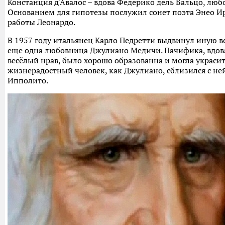
Констанция д'Авалос – вдова Федерико дель Бальцо, люб
Основанием для гипотезы послужил сонет поэта Энео Ир
работы Леонардо.
В 1957 году итальянец Карло Педретти выдвинул иную в
еще одна любовница Джулиано Медичи. Пачифика, вдова
весёлый нрав, было хорошо образованна и могла украси
жизнерадостный человек, как Джулиано, сблизился с ней
Ипполито.