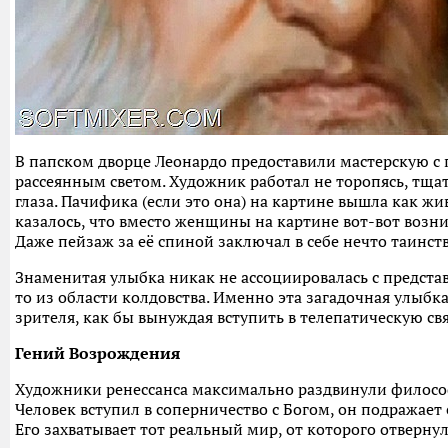
В папском дворце Леонардо предоставили мастерскую 
рассеянным светом. Художник работал не торопясь, тща
глаза. Пачифика (если это она) на картине вышла как жи
казалось, что вместо женщины на картине вот-вот возни
Даже пейзаж за её спиной заключал в себе нечто таинст
Знаменитая улыбка никак не ассоциировалась с представ
то из области колдовства. Именно эта загадочная улыбка
зрителя, как бы вынуждая вступить в телепатическую свя
Гений Возрождения
Художники ренессанса максимально раздвинули филосо
Человек вступил в соперничество с Богом, он подражает
Его захватывает тот реальный мир, от которого отверну