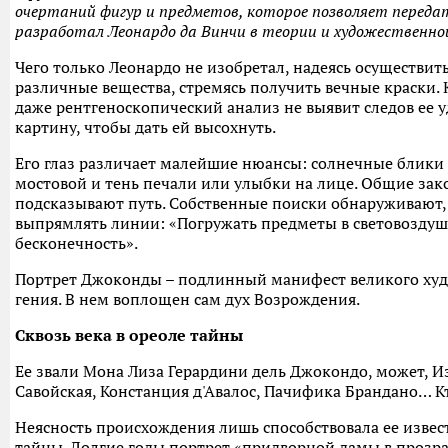
очертаний фигур и предметов, которое позволяет переда
разработал Леонардо да Винчи в теории и художественно
Чего только Леонардо не изобретал, надеясь осуществи
различные вещества, стремясь получить вечные краски. Ки
даже рентгеноскопический анализ не выявит следов ее у
картину, чтобы дать ей высохнуть.
Его глаз различает малейшие нюансы: солнечные блики и
мостовой и тень печали или улыбки на лице. Общие за
подсказывают путь. Собственные поиски обнаруживают, 
выпрямлять линии: «Погружать предметы в световоздушну
бесконечность».
Портрет Джоконды – подлинный манифест великого худ
гения. В нем воплощен сам дух Возрождения.
Сквозь века в ореоле тайны
Ее звали Мона Лиза Герардини дель Джокондо, может, Из
Савойская, Констанция д'Авалос, Пачифика Брандано… К
Неясность происхождения лишь способствовала ее извест
тайны. Долгие годы портрет «придворной дамы в проз