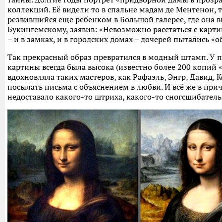
коллекций. Её видели то в спальне мадам де Ментенон, 
резвившийся еще ребенком в Большой галерее, где она ви
Букингемскому, заявив: «Невозможно расстаться с карт
– и в замках, и в городских домах – дочерей пытались «
Так прекрасный образ превратился в модный штамп. У
картины всегда была высока (известно более 200 копий
вдохновляла таких мастеров, как Рафаэль, Энгр, Давид, 
посылать письма с объяснением в любви. И всё же в пр
недоставало какого-то штриха, какого-то сногсшибател