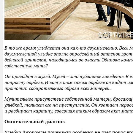
В то же время улыбается она как-то двусмысленно. Весь ми
двусмысленной улыбке вполне определённый оттенок эрот
беднягой-зрителем, находящимся во власти Эдипова компл
собственную мать?
Он приходит в музей. Музей – это публичное заведение. В 
попросту бордель. И вот в том самом борделе он видит и
прототип собирательного образа всех матерей.
Мучительное присутствие собственной матери, бросающ
улыбкой, толкает его на преступление. Он хватает первое,
и раздирает картину, совершая таким образом акт мате
Окончательный диагноз
Улыбка Джоконды почему-то особенно не дает покоя вр