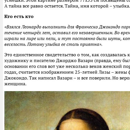
усмешки. Этой картине размером 77х53 см посвящены со
А тайна все равно остается. Тайна, имя которой – улыбк
Кто есть кто
«Взялся Леонардо выполнить для Франческо Джокондо пор
течение четырёх лет, оставил его незавершенным. Во вр
играли на лире или пели, и тут постоянно были шуты, ко
веселость. Потому улыбка ее столь приятна».
Это единственное свидетельство о том, как создавалась
художнику и писателю Джорджо Вазари (правда, ему было
основании его слов вот уже несколько веков женский по
годах, считается изображением 25-летней Лизы – жены
Джокондо. Так написал Вазари – и все поверили. Но веро
женщина.