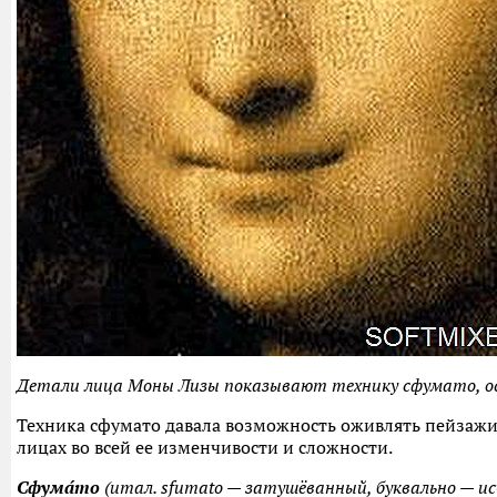
Детали лица Моны Лизы показывают технику сфумато, осо
Техника сфумато давала возможность оживлять пейзажи 
лицах во всей ее изменчивости и сложности.
Сфума́то
(итал. sfumato — затушёванный, буквально — и