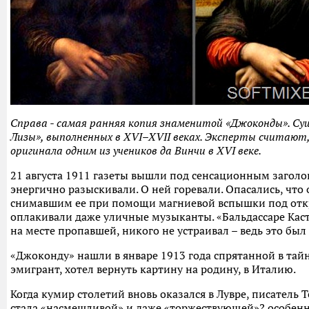
Справа - самая ранняя копия знаменитой «Джоконды». Су
Лизы», выполненных в XVI–XVII веках. Эксперты считают,
оригинала одним из учеников да Винчи в XVI веке.
21 августа 1911 газеты вышли под сенсационным заголо
энергично разыскивали. О ней горевали. Опасались, чт
снимавшим ее при помощи магниевой вспышки под от
оплакивали даже уличные музыканты. «Бальдассаре Каст
на месте пропавшей, никого не устраивал – ведь это бы
«Джоконду» нашли в январе 1913 года спрятанной в тай
эмигрант, хотел вернуть картину на родину, в Италию.
Когда кумир столетий вновь оказался в Лувре, писатель 
стала «насмешливой» и даже «торжествующей»? особенно 