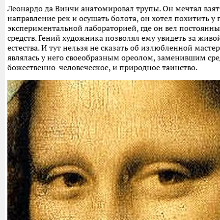
Леонардо да Винчи анатомировал трупы. Он мечтал взят
направление рек и осушать болота, он хотел похитить у 
экспериментальной лабораторией, где он вел постоянны
средств. Гений художника позволял ему увидеть за жив
естества. И тут нельзя не сказать об излюбленной масте
являлась у него своеобразным ореолом, заменившим сре
божественно-человеческое, и природное таинство.