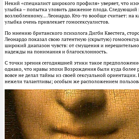
Некий «специалист широкого профиля» уверяет, что изо
улыбка – попытка уловить движение плода. Следующий н
возлюбленному… Леонардо. Кто-то вообще считает: на к
улыбка очень привлекает гомосексуалистов.
По мнению британского психолога Дигби Квестега, сторо
Леонардо показал свою латентную (скрытую) гомосексу
широкий диапазон чувств: от смущения и нерешительно
надежды на понимания и благосклонность.
С точки зрения сегодняшней этики такое предположение
однако, что нравы эпохи Возрождения были куда более
вовсе не делал тайны из своей сексуальной ориентации. 
нежели талантливы; особым же расположением пользова