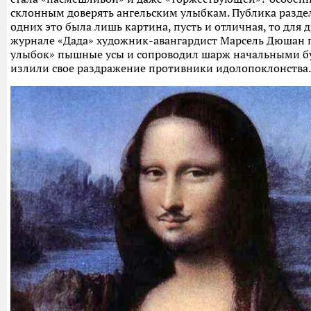
склонным доверять ангельским улыбкам. Публика раздел
одних это была лишь картина, пусть и отличная, то для др
журнале «Дада» художник-авангардист Марсель Дюшан 
улыбок» пышные усы и сопроводил шарж начальными бук
излили свое раздражение противники идолопоклонства.