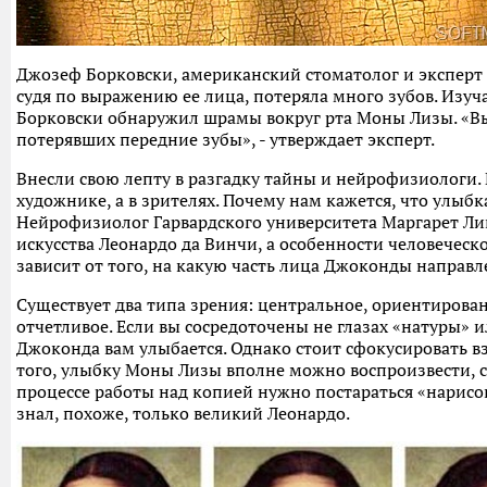
Джозеф Борковски, американский стоматолог и эксперт 
судя по выражению ее лица, потеряла много зубов. Изу
Борковски обнаружил шрамы вокруг рта Моны Лизы. «В
потерявших передние зубы», - утверждает эксперт.
Внесли свою лепту в разгадку тайны и нейрофизиологи. 
художнике, а в зрителях. Почему нам кажется, что улыбк
Нейрофизиолог Гарвардского университета Маргарет Лив
искусства Леонардо да Винчи, а особенности человеческ
зависит от того, на какую часть лица Джоконды направле
Существует два типа зрения: центральное, ориентирован
отчетливое. Если вы сосредоточены не глазах «натуры» и
Джоконда вам улыбается. Однако стоит сфокусировать взг
того, улыбку Моны Лизы вполне можно воспроизвести, с
процессе работы над копией нужно постараться «нарисоват
знал, похоже, только великий Леонардо.