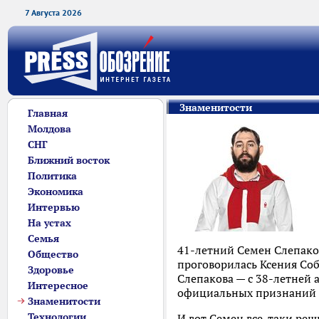
7 Августа 2026
Знаменитости
Главная
Молдова
СНГ
Ближний восток
Политика
Экономика
Интервью
На устах
Семья
41-летний Семен Слепаков
Общество
проговорилась Ксения Соб
Здоровье
Слепакова — с 38-летней 
Интересное
официальных признаний 
Знаменитости
Технологии
И вот Семен все-таки реш