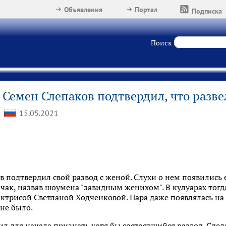
Объявления
Портал
Подписка
Поиск
Семен Слепаков подтвердил, что разве
15.05.2021
 подтвердил свой развод с женой. Слухи о нем появились е
чак, назвав шоумена "завидным женихом". В кулуарах тогд
актрисой Светланой Ходченковой. Пара даже появлялась на
не было.
ил для начала признать хотя бы состоявшийся развод. Сде