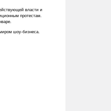
действующей власти и
зиционным протестам.
нваре.
 миром шоу-бизнеса.