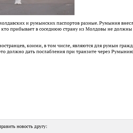
молдавских и румынских паспортов разные. Румыния внесл
е, кто прибывает в соседнюю страну из Молдовы не должн
 иностранцев, коими, в том числе, являются для румын гра
 это должно дать послабления при транзите через Румынию
равить новость другу: