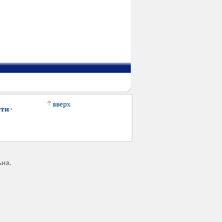
вверх
сти
·
ьна.