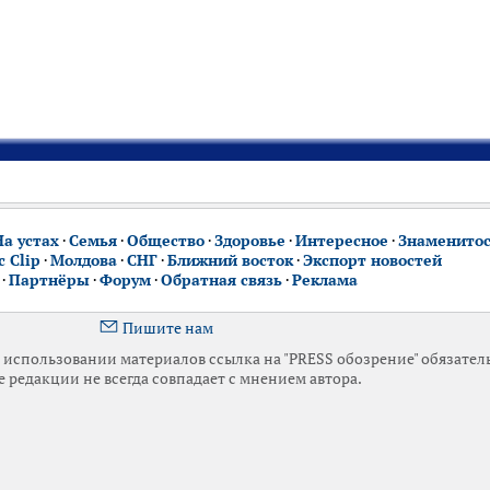
На устах
·
Семья
·
Общество
·
Здоровье
·
Интересное
·
Знаменито
 Clip
·
Молдова
·
СНГ
·
Ближний восток
·
Экспорт новостей
·
Партнёры
·
Форум
·
Обратная связь
·
Реклама
Пишите нам
использовании материалов ссылка на "PRESS обозрение" обязател
 редакции не всегда совпадает с мнением автора.