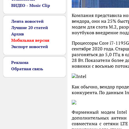
ВИДЕО - Music Clip
Компания представила нов
вендора, они на 25% быс
Лента новостей
модем для слота M.2, ра
Лучшие 20 статей
ноутбуков внедрение под
Архив
Мобильная версия
Процессоры Core i7-1195G
Экспорт новостей
сентябре 2020 года. Стар
разгоняться до 5,0 ГГц в
28 Вт. Показатели более д
Реклама
новинки с восьмью потока
Обратная связь
Как обычно, вендор прод
конкурента. По данным In
Фирменный модем Intel 5
дополнительных антенн д
совместима с сетями LT