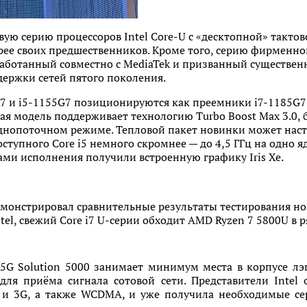
ую серию процессоров Intel Core-U c «десктопной» тактов
трее своих предшественников. Кроме того, серию фирменн
зработанный совместно с MediaTek и призванный существе
держки сетей пятого поколения.
7 и i5-1155G7 позиционируются как преемники i7-1185G7 
шая модель поддерживает технологию Turbo Boost Max 3.0, 
 однопоточном режиме. Тепловой пакет новинки может наст
оступного Core i5 немного скромнее — до 4,5 ГГц на одно 
ми исполнения получили встроенную графику Iris Xe.
емонстрировал сравнительные результаты тестирования н
tel, свежий Core i7 U-серии обходит AMD Ryzen 7 5800U в 
G Solution 5000 занимает минимум места в корпусе лэп
ля приёма сигнала сотовой сети. Представители Intel 
E и 3G, а также WCDMA, и уже получила необходимые се