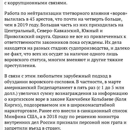
с коррупционными связями.
Работа по нейтрализации тлетворного влияния «воров»
вылилась в 45 арестов, что почти на четверть больше,
чем в 2019 году. Большая часть из них приходилась на
Центральный, Северо-Кавказский, Южный и
Приволжский округа. Однако не все из привлеченных к
ответственности законников пока осуждены. Их дела
находятся на разных стадиях судопроизводства, и далеко
не факт, что всех их осудят за наличие одного лишь
воровского статуса, многим вменяют и другие тяжкие
преступления.
В связи с этим любопытен зарубежный подход в
обуздании воровского сословия. В частности, в марте
американский Госдепартамент в пять раз (с 1 до 5 млн
долл.) увеличил сумму вознаграждения за информацию
о киргизском воре в законе Камчибеке Кольбаеве (Коля
Киргиз), подозреваемом им в широкомасштабной
наркоторговле. Ранее его внесли в санкционный список
Минфина США, а в 2018 году по решению министра
внутренних дел России признали персоной нон грата и
запретили въезд в страну.