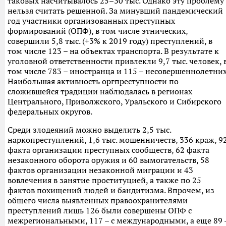
таковых насчитывалось 25–30 тыс. Однако эту проблему
нельзя считать решенной. За минувший пандемический
год участники организованных преступных
формирований (ОПФ), в том числе этнических,
совершили 5,8 тыс. (+3% к 2019 году) преступлений, в
том числе 123 – на объектах транспорта. В результате к
уголовной ответственности привлекли 9,7 тыс. человек, 
том числе 783 – иностранца и 115 – несовершеннолетних
Наибольшая активность оргпреступности по
сложившейся традиции наблюдалась в регионах
Центрального, Приволжского, Уральского и Сибирского
федеральных округов.
Среди злодеяний можно выделить 2,5 тыс.
наркопреступлений, 1,6 тыс. мошенничеств, 336 краж, 9
факта организации преступных сообществ, 62 факта
незаконного оборота оружия и 60 вымогательств, 58
фактов организации незаконной миграции и 43
вовлечения в занятие проституцией, а также по 25
фактов похищений людей и бандитизма. Впрочем, из
общего числа выявленных правоохранителями
преступлений лишь 126 были совершены ОПФ с
межрегиональными, 117 – с международными, а еще 89 