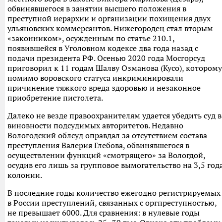
обвинявшегося в занятии высшего положения в
преступной иерархии и организации похищения двух
ульяновских коммерсантов. Нижегородец стал вторым
«законником», осужденным по статье 210.1,
появившейся в Уголовном кодексе два года назад с
подачи президента РФ. Осенью 2020 года Мосгорсуд
приговорил к 11 годам Шалву Озманова (Кусо), которому
помимо воровского статуса инкриминировали
причинение тяжкого вреда здоровью и незаконное
приобретение пистолета.
Далеко не везде правоохранителям удается убедить суд в
виновности подсудимых авторитетов. Недавно
Вологодский облсуд оправдал за отсутствием состава
преступления Валерия Глебова, обвинявшегося в
осуществлении функций «смотрящего» за Вологдой,
осудив его лишь за групповое вымогательство на 3,5 год
колонии.
В последние годы количество ежегодно регистрируемых
в России преступлений, связанных с оргпреступностью,
не превышает 6000. Для сравнения: в нулевые годы