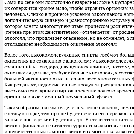
Сами по себе они достаточно безвредны: даже в кустар
их содержится крайне мало, чтобы отравить организм в
человека. Однако в процессе усвоения алкогольного нап
дополнительную сильную и разностороннюю нагрузку н
которая занята многоступенчатым процессом расщепле
(печень при этом действительно «отвлекается» от расщ
алкоголя, что продлевает опьянение, но не отменяет, а 
откладывает необходимость окисления алкоголя).
Более того, высокомолекулярные спирты требуют больш
окисления по сравнению с алкоголем: у высокомолекул
соединений углеводородная цепочка длиннее, поэтому 
окисляются дольше, требуют больше кислорода, а соотве
большей активности окислительно-восстановительных 
Как результат, недоокисленные продукты расщепления 
высокомолекулярных спиртов в течение долгого времен
организм и дают мощный похмельный эффект.
Таким образом, на самом деле чем чище напиток, чем о
составу к водке, тем проще будет печени его переработат
меньше последствий будет на утро. В отечественной то
виски официально считается суррогатом алкоголя того же
и некачественный самогон: виски и самогон оказывают 