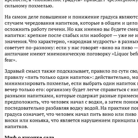
сильному похмелью.
На самом деле повышение и понижение градуса являют
случаем чередования напитков, которые в общем и цело
осложнить работу печени. Но как именно вы будете сме
напитки: крепкие после слабых или наоборот — уже не 
значения. Что характерно, «народная мудрость» в разных
советует по-разному: если у нас говорят «вино на пиво —
англичане имеют мнемоническую поговорку «Liquor befor
fear».
Здравый смысл также подсказывает, правило по сути сво
правилу «пить только один напиток»: действительно, м
минимизировать похмелье, если выбрать один напиток и
вечер только его: организму будет легче справиться с ни
разными напитками, которые содержат разные примеси
предположить, что человек начал с водки, а затем пониж
последовательно разбавляя водку водой. На практике п
градуса означает, что человек начал пить вино или пиво
виски или коньяка, что является нарушением принципа
напитков.
Миф о кусочке сала