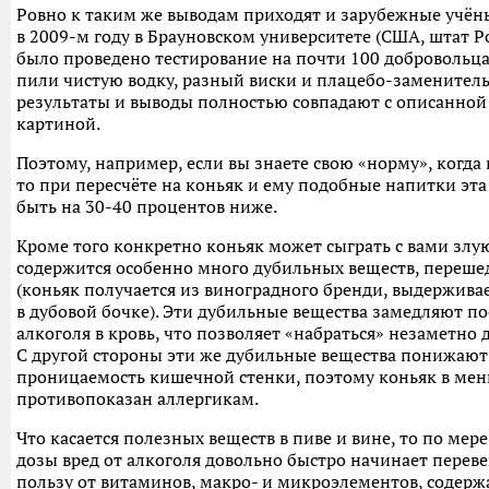
Ровно к таким же выводам приходят и зарубежные учён
в 2009-м году в Брауновском университете (США, штат 
было проведено тестирование на почти 100 добровольца
пили чистую водку, разный виски и плацебо-заменитель
результаты и выводы полностью совпадают с описанно
картиной.
Поэтому, например, если вы знаете свою «норму», когда 
то при пересчёте на коньяк и ему подобные напитки эта
быть на 30-40 процентов ниже.
Кроме того конкретно коньяк может сыграть с вами злую
содержится особенно много дубильных веществ, переше
(коньяк получается из виноградного бренди, выдержива
в дубовой бочке). Эти дубильные вещества замедляют п
алкоголя в кровь, что позволяет «набраться» незаметно 
С другой стороны эти же дубильные вещества понижают
проницаемость кишечной стенки, поэтому коньяк в ме
противопоказан аллергикам.
Что касается полезных веществ в пиве и вине, то по мер
дозы вред от алкоголя довольно быстро начинает перев
пользу от витаминов, макро- и микроэлементов, содерж