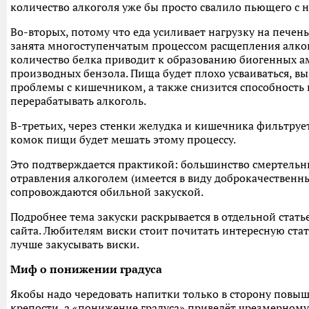
количество алкоголя уже бы просто свалило пьющего с н
Во-вторых, потому что еда усиливает нагрузку на печень
занята многоступенчатым процессом расщепления алко
количество белка приводит к образованию биогенных а
производных бензола. Пища будет плохо усваиваться, в
проблемы с кишечником, а также снизится способность
перерабатывать алкоголь.
В-третьих, через стенки желудка и кишечника фильтрует
комок пищи будет мешать этому процессу.
Это подтверждается практикой: большинство смертельн
отравления алкоголем (имеется в виду доброкачественн
сопровождаются обильной закуской.
Подробнее тема закуски раскрывается в отдельной стать
сайта. Любителям виски стоит почитать интересную стат
лучше закусывать виски.
Миф о понижении градуса
Якобы надо чередовать напитки только в сторону повы
крепости, а «понижение градуса» приведёт чрезмерном