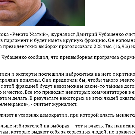
лока «Ренато Усатый», журналист Дмитрий Чубашенко счит
в парламент и будет иметь крупную фракцию. Он напомнил 
 президентских выборах проголосовало 228 тыс. (16,9%) из
 Чубашенко сообщил, что предвыборная программа форми
тики и эксперты поспешили наброситься на него с критик
риязни понятны. Они предпочли бы, чтобы такого электо
 с этой фракцией будут невозможны какие-то тайные дого
о и честно. Все это приводит некоторых комментаторов в 
 этим делать. В результате некоторых из этих людей охват
елеэкранов», - считает журналист.
живет в условиях демократии, при которой власть меняетс
ольше избирателей на выборах — тот и власть. Так написан
там, которые выдают себя за серьезных людей, не нравится