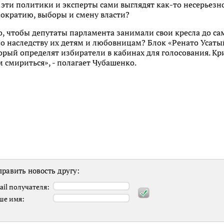
 эти политики и эксперты сами выглядят как-то несерьезно
мократию, выборы и смену власти?
о, чтобы депутаты парламента занимали свои кресла до са
о наследству их детям и любовницам? Блок «Ренато Усаты
орый определят избиратели в кабинах для голосования. К
м смириться», - полагает Чубашенко.
равить новость другу:
ail получателя:
ше имя: