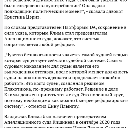
было совершено злоупотребление? Она ждала
подходящий политический момент”, - сказала адвокат
Кристина Цэрнэ.
По словам представителей Платформы DA, сохранение в
силе указа, которым Клима стал председателем
Апелляционного суда, докажет, что система
сопротивляется любой реформе.
„Чувство безнаказанности является самой худшей вещью
которая существует сейчас в судебной системе. Самым
суровым наказанием для судьи является его
вынужденная отставка, после которой меняет должность
судьи на должность адвоката и продолжает спокойно
работать. Эта каста судей, созданная режимом
Плахотнюка, по-прежнему работает. Решение в деле
Климы должен принять тот же суд. Это порочный круг,
поэтому необходимо как можно быстрее реформироват
систему”, - отметил Дину Плынгэу.
Владислав Клима был назначен председателем
Апелляционного суда Кишинева в сентябре 2020 года
указом тогдашнего президента Игоря Додона. С именем