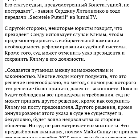
Его статус судьи, предусмотренный Конституцией, не
пострадает”, - заявил Серджиу Литвиненко в ходе
передачи „Secretele Puterii” на JurnalTV.
С другой стороны, некоторые юристы говорят, что
президент Санду использует случай Климы, чтобы
продемонстрировать в избирательной кампании
необходимость реформирования судебной системы.
Кроме того, суд может отменить указ президента и
сохранить Климу в его должности.
„Создается путаница между возможностями и
законностью. Многие люди могут подумать, что это
решение целесообразно, но метод, с помощью которого
это решение было принято, далек от законности. Пока н
будут соблюдены все процедуры и требования, суд не
может принять другое решение, кроме как сохранить
Климу на посту председателя. Другого решения, кроме
аннулирования этого указа в суде не существует и,
безусловно, будет волна недовольства со стороны
общества. Но суд не рассматривает возможности. Это
предвыборная кампания, почему Майя Санду не принял
это решение в декабре 2020 года, если была уверена, что