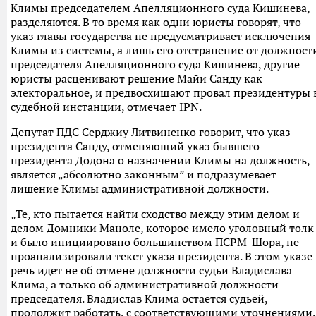
Климы председателем Апелляционного суда Кишинева,
разделяются. В то время как одни юристы говорят, что
указ главы государства не предусматривает исключения
Климы из системы, а лишь его отстранение от должност
председателя Апелляционного суда Кишинева, другие
юристы расценивают решение Майи Санду как
электоральное, и предвосхищают провал президентуры 
судебной инстанции, отмечает IPN.
Депутат ПДС Серджиу Литвиненко говорит, что указ
президента Санду, отменяющий указ бывшего
президента Додона о назначении Климы на должность,
является „абсолютно законным” и подразумевает
лишение Климы административной должности.
„Те, кто пытается найти сходство между этим делом и
делом Домники Маноле, которое имело уголовный толк
и было инициировано большинством ПСРМ-Шора, не
проанализировали текст указа президента. В этом указе
речь идет не об отмене должности судьи Владислава
Клима, а только об административной должности
председателя. Владислав Клима остается судьей,
продолжит работать, с соответствующими уточнениями.