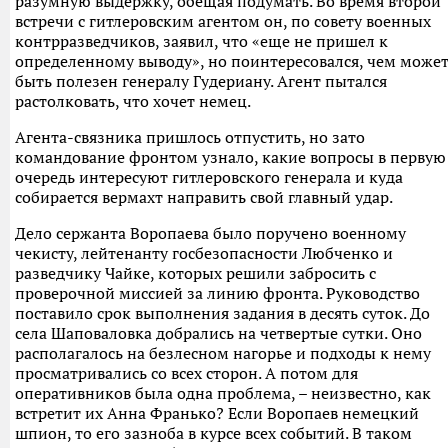
разумную выдержку, обещая подумать. Во время второй
встречи с гитлеровским агентом он, по совету военных
контрразведчиков, заявил, что «еще не пришел к
определенному выводу», но поинтересовался, чем може
быть полезен генералу Гудериану. Агент пытался
растолковать, что хочет немец.
Агента-связника пришлось отпустить, но зато
командование фронтом узнало, какие вопросы в первую
очередь интересуют гитлеровского генерала и куда
собирается вермахт направить свой главный удар.
Дело сержанта Воропаева было поручено военному
чекисту, лейтенанту госбезопасности Любченко и
разведчику Чайке, которых решили забросить с
проверочной миссией за линию фронта. Руководство
поставило срок выполнения задания в десять суток. До
села Шаповаловка добрались на четвертые сутки. Оно
располагалось на безлесном нагорье и подходы к нему
просматривались со всех сторон. А потом для
оперативников была одна проблема, – неизвестно, как
встретит их Анна Франько? Если Воропаев немецкий
шпион, то его зазноба в курсе всех событий. В таком