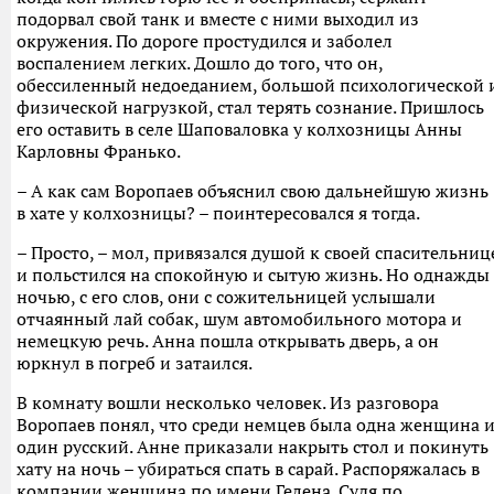
подорвал свой танк и вместе с ними выходил из
окружения. По дороге простудился и заболел
воспалением легких. Дошло до того, что он,
обессиленный недоеданием, большой психологической 
физической нагрузкой, стал терять сознание. Пришлось
его оставить в селе Шаповаловка у колхозницы Анны
Карловны Франько.
– А как сам Воропаев объяснил свою дальнейшую жизнь
в хате у колхозницы? – поинтересовался я тогда.
– Просто, – мол, привязался душой к своей спасительниц
и польстился на спокойную и сытую жизнь. Но однажды
ночью, с его слов, они с сожительницей услышали
отчаянный лай собак, шум автомобильного мотора и
немецкую речь. Анна пошла открывать дверь, а он
юркнул в погреб и затаился.
В комнату вошли несколько человек. Из разговора
Воропаев понял, что среди немцев была одна женщина 
один русский. Анне приказали накрыть стол и покинуть
хату на ночь – убираться спать в сарай. Распоряжалась в
компании женщина по имени Гелена. Судя по