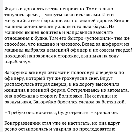
Ждать и догонять всегда неприятно. Томительно
тянулось время, – минуты казались часами. И вот
мечущийся свет фар заплясал по зимней дороге. Вскоре
машина остановилась у закрытого шлагбаума. Из
машины вышел водитель и направился выяснять
отношения к будке. Там его быстро «успокоили» тем же
способом, что недавно и часового. Вслед за шофером из
машины выбрался немецкий офицер и не совсем твердо
походкой направился к сторожке, вынимая на ходу
парабеллум.
Загоруйко вскинул автомат и полосонул очередью по
офицеру, который тут же грохнулся в снег. Вдруг
распахнулась вторая дверца, и на дорогу выскочила
женщина в военной форме. Отстреливаясь из автомата,
она побежала в сторону Волновахи. Ни секунды не
раздумывая, Загоруйко бросился следом за беглянкой.
– Требую остановиться, буду стрелять, – кричал он.
Контрразведчик стал уже ее настигать, но она вдруг
резко остановилась и ударила по преследователю