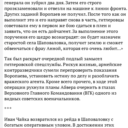
генерала он зубрил два дня. Затем его строго
проэкзаменовали и отвезли на машине к линии фронта.
Других заданий Воропаев не получил. После того как он
выполнит это и его направят снова в часть, гитлеровцы
советовали ему в первом же бою сдаться в плен и
заявить, что он есть дойчагент. За выполнение этого
поручения его щедро вознаградят: он будет назначен
старостой села Шаповаловка, получит землю и сможет
обвенчаться с фрау Анной, которая его очень любит…»
Так был раскрыт очередной подлый замысел
гитлеровской спецслужбы. Рискуя жизнью, армейские
контрразведчики сумели перепроверить показания
Воропаева, установить истину по делу и разоблачить
вражеского агента. Кроме всего прочего, в ходе этой
операции рухнули планы Абвера очернить в глазах
Верховного Главного Командования (ВГК) одного из
видных советских военачальников.
* * *
Иван Чайка возвратился из рейда в Шаповаловку с
богатым оперативным уловом. В достижении этих