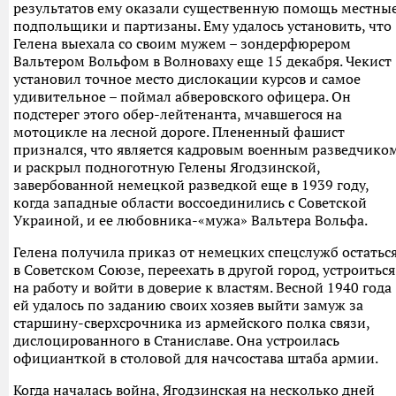
результатов ему оказали существенную помощь местны
подпольщики и партизаны. Ему удалось установить, что
Гелена выехала со своим мужем – зондерфюрером
Вальтером Вольфом в Волноваху еще 15 декабря. Чекист
установил точное место дислокации курсов и самое
удивительное – поймал абверовского офицера. Он
подстерег этого обер-лейтенанта, мчавшегося на
мотоцикле на лесной дороге. Плененный фашист
признался, что является кадровым военным разведчико
и раскрыл подноготную Гелены Ягодзинской,
завербованной немецкой разведкой еще в 1939 году,
когда западные области воссоединились с Советской
Украиной, и ее любовника-«мужа» Вальтера Вольфа.
Гелена получила приказ от немецких спецслужб остатьс
в Советском Союзе, переехать в другой город, устроиться
на работу и войти в доверие к властям. Весной 1940 года
ей удалось по заданию своих хозяев выйти замуж за
старшину-сверхсрочника из армейского полка связи,
дислоцированного в Станиславе. Она устроилась
официанткой в столовой для начсостава штаба армии.
Когда началась война, Ягодзинская на несколько дней