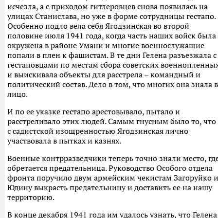
исчезла, а с приходом гитлеровцев снова появилась на
улицах Станислава, но уже в форме сотрудницы гестапо.
Особенно подло вела себя Ягодзинская во второй
половине июля 1941 года, когда часть наших войск была
окружена в районе Умани и многие военнослужащие
попали в плен к фашистам. В те дни Гелена разъезжала с
гестаповцами по местам сбора советских военнопленны
и выискивала объекты для расстрела – командный и
политический состав. Дело в том, что многих она знала в
лицо.
И по ее указке гестапо арестовывало, пытало и
расстреливало этих людей. Самым гнусным было то, что
с садистской изощренностью Ягодзинская лично
участвовала в пытках и казнях.
Военные контрразведчики теперь точно знали место, гд
обретается предательница. Руководство Особого отдела
фронта поручило двум армейским чекистам Загоруйко 
Юдину выкрасть предательницу и доставить ее на нашу
территорию.
В конце декабря 1941 года им удалось узнать, что Гелена