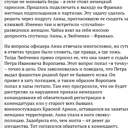
случае не миновать беды – в селе стоял немецкий
гарнизон. Пришлось подключать к выходу на Франько
местных подпольщиков и партизан. Эту задачу удалось
решить через подругу Анны, пригласившую ее сходить з
клюквой. Именно там и встретили «случайно»
разведчики женщин. Чайка взял на себя миссию
допросить спутницу Анны, а Любченко – Франько.
На вопросы офицера Анна отвечала многословно, но сут
в ответах трудно было уловить, где правда, а где ложь.
Тогда Любченко прямо спросил ее, что она знает о судьб
Петра Ивановича Воропаева. Этот вопрос попал «в точку
– точно в цель. Она заволновалась и поведала, что Петра
выдал фашистам родной брат ее бывшего мужа. Он
привел в хату полицаев, и таким образом Воропаев
попал в лапы гестапо. Там ему пригрозили, что он будет
расстрелян за нарушение приказа немецкого
командования об обязательной регистрации в
комендатурах или у старост всех бывших
военнослужащих Красной Армии, оставшихся на заняты
немцами территориях. Анна упала в ноги свояку-
полицаю. Задобрила его, чем могла – от денег до
имущества. Тот согласился обратиться к коменданту,