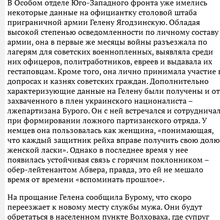
В Особом отделе Юго-Западного фронта уже имелись
некоторые данные на официантку столовой штаба
приграничной армии Гелену Ягодзинскую. Обладая
высокой степенью осведомленности по личному составу
армии, она в первые же месяцы войны разъезжала по
лагерям для советских военнопленных, выявляла среди
них офицеров, политработников, евреев и выдавала их
гестаповцам. Кроме того, она лично принимала участие 
допросах и казнях советских граждан. Дополнительно
характеризующие данные на Гелену были получены и от
захваченного в плен украинского националиста –
лжепартизана Бурого. Он с ней встречался и сотруднича
при формировании ложного партизанского отряда. У
немцев она пользовалась как женщина, «понимающая,
что каждый защитник рейха вправе получить свою долю
женской ласки». Однако в последнее время у нее
появилась устойчивая связь с горячим поклонником –
обер-лейтенантом Абвера, правда, это ей не мешало
время от времени «вспоминать прошлое».
На прощание Гелена сообщила Бурому, что скоро
переезжает к новому месту службы мужа. Они будут
обретаться в населенном пункте Волховаха, где супруг