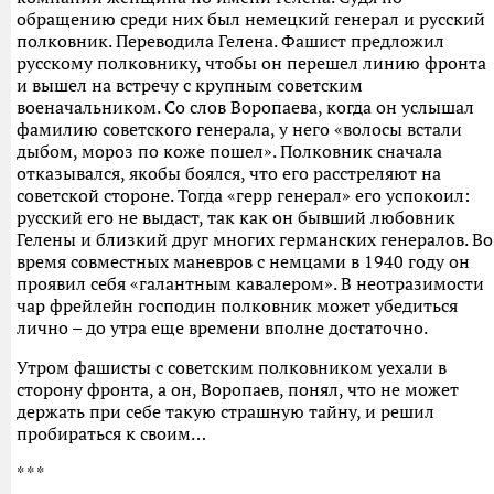
обращению среди них был немецкий генерал и русский
полковник. Переводила Гелена. Фашист предложил
русскому полковнику, чтобы он перешел линию фронта
и вышел на встречу с крупным советским
военачальником. Со слов Воропаева, когда он услышал
фамилию советского генерала, у него «волосы встали
дыбом, мороз по коже пошел». Полковник сначала
отказывался, якобы боялся, что его расстреляют на
советской стороне. Тогда «герр генерал» его успокоил:
русский его не выдаст, так как он бывший любовник
Гелены и близкий друг многих германских генералов. Во
время совместных маневров с немцами в 1940 году он
проявил себя «галантным кавалером». В неотразимости
чар фрейлейн господин полковник может убедиться
лично – до утра еще времени вполне достаточно.
Утром фашисты с советским полковником уехали в
сторону фронта, а он, Воропаев, понял, что не может
держать при себе такую страшную тайну, и решил
пробираться к своим…
* * *