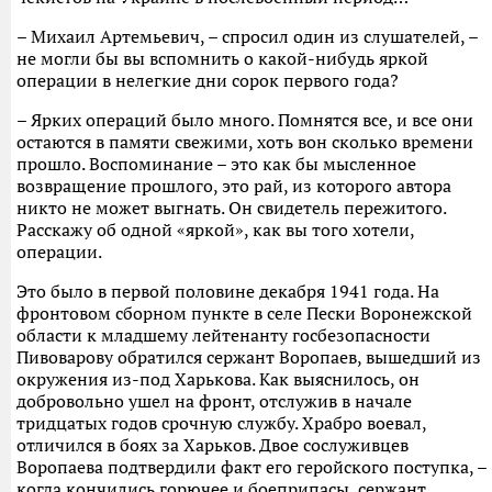
– Михаил Артемьевич, – спросил один из слушателей, –
не могли бы вы вспомнить о какой-нибудь яркой
операции в нелегкие дни сорок первого года?
– Ярких операций было много. Помнятся все, и все они
остаются в памяти свежими, хоть вон сколько времени
прошло. Воспоминание – это как бы мысленное
возвращение прошлого, это рай, из которого автора
никто не может выгнать. Он свидетель пережитого.
Расскажу об одной «яркой», как вы того хотели,
операции.
Это было в первой половине декабря 1941 года. На
фронтовом сборном пункте в селе Пески Воронежской
области к младшему лейтенанту госбезопасности
Пивоварову обратился сержант Воропаев, вышедший из
окружения из-под Харькова. Как выяснилось, он
добровольно ушел на фронт, отслужив в начале
тридцатых годов срочную службу. Храбро воевал,
отличился в боях за Харьков. Двое сослуживцев
Воропаева подтвердили факт его геройского поступка, –
когда кончились горючее и боеприпасы, сержант