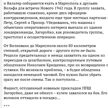
и Вальтер собираются ехать в Мариуполь к друзьям
Вольфа для встречи Нового 1942 года. В группу захвата,
работавшую слаженно, кроме двух офицеров-
контрразведчиков, входило еще трое местных партизан 
Петр, Сергей и Прохор. Убедившись, что машина с
объектами оперативного интереса выехала из здания
зондеркоманды, Загоруйко, как руководитель группы,
приступил к осуществлению операции.
От Волновахи до Мариуполя около 80 километров
степной, открытой дороги – другого пути не было.
Решили предательницу и немца захватить на одном из
переездов со шлагбаумом, контролируемым путевым
обходчиком Николаем Крищенко, при их возвращении с
гулянки. Но возникла проблема, – в будке обходчика
находился немецкий часовой. Его нужно было убрать
сразу же после смены. Так и поступили…
Фашист, оглушенный кованым прикладом ППШ
Загоруйко, даже не ойкнул – кулем завалился на бок. Его
волоком оттащили в посадку…
* * *