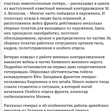
участках невосполнимые потери, – рассказывал в одном
из выступлений известный военный контрразведчик М.
А. Белоусов. – Многие части побывали в окружении. И
поскольку нужда в людях была огромной, в
расположении войск фронта действовало несколько
сборных пунктов для выходящих из окружения. Здесь
они проходили санобработку, получали
обмундирование, оружие и распределялись по частям. Н
сборных пунктах работали сотрудники органов тыла,
кадров, политуправления и особого отдела.
Ветеран поведал о работе военных контрразведчиков
накануне войны в частях Киевского военного округа.
Подробно остановился на первых днях сопротивления
гитлеровцам. Обрисовал обстоятельства гибели
командующего Юго-Западным фронтом генерал-
полковника Кирпоноса и его штаба. Много нового тогда
узнали слушатели о ситуации, в которой погиб
начальник Особого отдела фронта, комиссар
госбезопасности Михеев.
Рассказал генерал и об особенностях работы армейских
чекистов на Украине в послевоенный период…