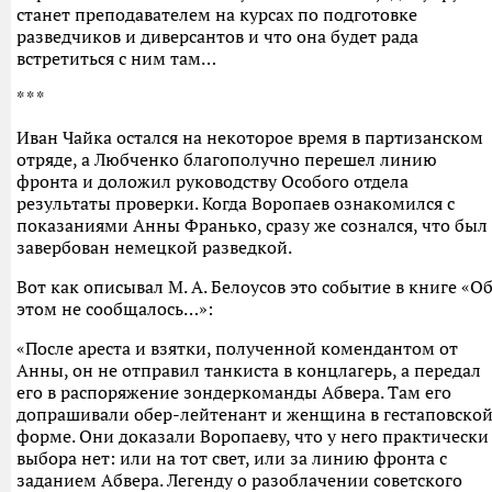
станет преподавателем на курсах по подготовке
разведчиков и диверсантов и что она будет рада
встретиться с ним там…
* * *
Иван Чайка остался на некоторое время в партизанском
отряде, а Любченко благополучно перешел линию
фронта и доложил руководству Особого отдела
результаты проверки. Когда Воропаев ознакомился с
показаниями Анны Франько, сразу же сознался, что был
завербован немецкой разведкой.
Вот как описывал М. А. Белоусов это событие в книге «О
этом не сообщалось…»:
«После ареста и взятки, полученной комендантом от
Анны, он не отправил танкиста в концлагерь, а передал
его в распоряжение зондеркоманды Абвера. Там его
допрашивали обер-лейтенант и женщина в гестаповско
форме. Они доказали Воропаеву, что у него практически
выбора нет: или на тот свет, или за линию фронта с
заданием Абвера. Легенду о разоблачении советского