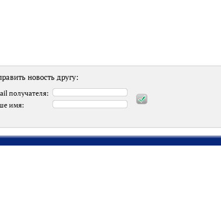
равить новость другу:
ail получателя:
ше имя: