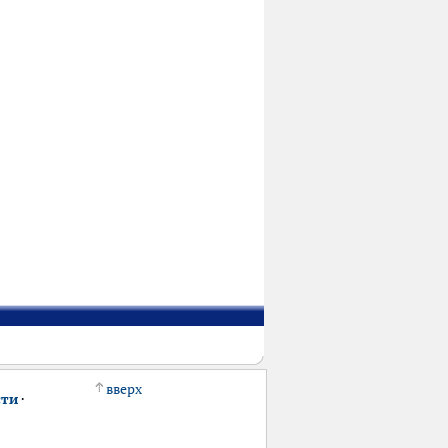
вверх
сти
·