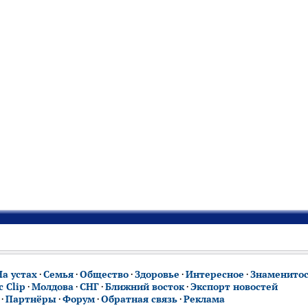
На устах
·
Семья
·
Общество
·
Здоровье
·
Интересное
·
Знаменито
 Clip
·
Молдова
·
СНГ
·
Ближний восток
·
Экспорт новостей
·
Партнёры
·
Форум
·
Обратная связь
·
Реклама