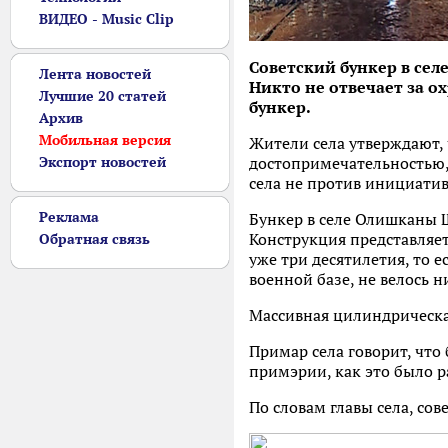
ВИДЕО - Music Clip
Советский бункер в сел
Лента новостей
Никто не отвечает за о
Лучшие 20 статей
бункер.
Архив
Мобильная версия
Жители села утверждают, 
Экспорт новостей
достопримечательностью, 
села не против инициатив
Реклама
Бункер в селе Олишканы 
Конструкция представляет
Обратная связь
уже три десятилетия, то е
военной базе, не велось 
Массивная цилиндрическая
Примар села говорит, что
примэрии, как это было р
По словам главы села, со