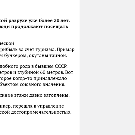
й разрухе уже более 30 лет.
, люди продолжают посещать
ческой
рибыль за счет туризма. Примар
им бункером, окутаны тайной.
добного рода в бывшем СССР.
тров и глубиной 60 метров. Вот
которое когда-то принадлежало
 объектом союзного значения.
ижние этажи давно затоплены.
ункер, перешла в управление
еской достопримечательностью.