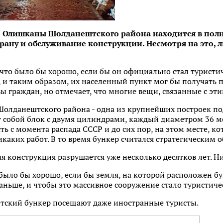
е Олишканы Шолданештского района находится в полно
храну и обслуживание конструкции. Несмотря на это
что было бы хорошо, если бы он официально стал туристи
и таким образом, их населенный пункт мог бы получать п
ы граждан, но отмечает, что многие вещи, связанные с эт
Шолданештского района - одна из крупнейших построек по
 собой блок с двумя цилиндрами, каждый диаметром 36 ме
сть с момента распада СССР и до сих пор, на этом месте, 
никаких работ. В то время бункер считался стратегическим
 конструкция разрушается уже несколько десятков лет. Н
 было бы хорошо, если бы земля, на которой расположен б
аньше, и чтобы это массивное сооружение стало туристич
ветский бункер посещают даже иностранные туристы.