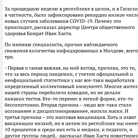
За прошедшую неделю в республике в целом, и в Гагауз
в частности, было зафиксировано рекордно низкое числ
новых случаев заболевания COVID-19. Почему это
происходит, рассказал директор Центра общественного
здоровья Комрат Иван Хаста.
По мнению специалиста, причин наблюдаемого
снижения количества инфицированных в Молдове, всего
три.
- Первая и самая важная, на мой взгляд, причина, это то,
что за весь период пандемии, с учетом официальной и
неофициальной статистики у нас все-таки выработался
определенный коллективный иммунитет. Многие жите
нашей страны переболели ковидом, но не делали
никаких тестов. Кто-то перенес в легкой форме, кто-то
бессимптомно. Вторая причина – люди все-таки стали
осознаннее и дисциплинированнее, носили маски. И
третья причина – это массовая вакцинация. Хоть и охват
вакцинации низкий, но в целом по республике мы имее
10 процентов и среди них есть и медики, и педагоги, и
другие группы людей,- рассказал Иван Хаста новостному