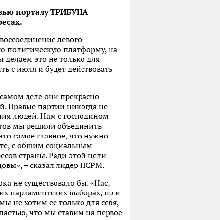
рвью порталу ТРИБУНА
ресах.
 воссоединение левого
ую политическую платформу, на
ы делаем это не только для
ь с июля и будет действовать
 самом деле они прекрасно
ей. Правые партии никогда не
ния людей. Нам с господином
ктов мы решили объединить
это самое главное, что нужно
есте, с общим социальным
есов страны. Ради этой цели
овы», – сказал лидер ПСРМ.
ока не существовало бы. «Нас,
щих парламентских выборах, но и
ы не хотим ее только для себя,
ластью, что мы ставим на первое