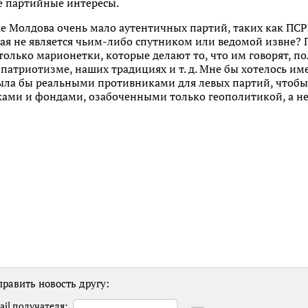
е партийные интересы.
е Молдова очень мало аутентичных партий, таких как ПСР
ая не является чьим-либо спутником или ведомой извне? 
 только марионетки, которые делают то, что им говорят, п
патриотизме, наших традициях и т. д. Мне бы хотелось им
ыла бы реальными противниками для левых партий, чтобы 
ми и фондами, озабоченными только геополитикой, а не 
равить новость другу:
ail получателя: