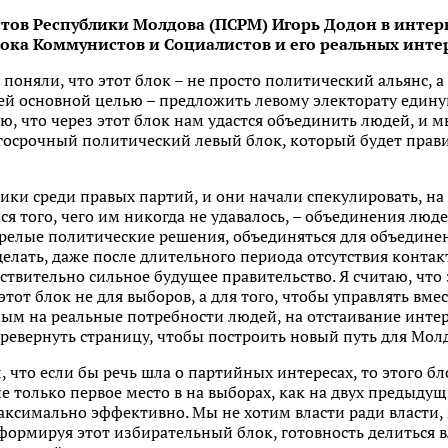
тов Республики Молдова (ПСРМ) Игорь Додон в инте
лока Коммунистов и Социалистов и его реальных инте
поняли, что этот блок – не просто политический альянс, а
шей основной целью – предложить левому электорату един
аю, что через этот блок нам удастся объединить людей, и м
госрочный политический левый блок, который будет правит
ики среди правых партий, и они начали спекулировать, на
я того, чего им никогда не удавалось, – объединения люд
зрелые политические решения, объединяться для объедине
елать, даже после длительного периода отсутствия конта
ствительно сильное будущее правительство. Я считаю, что 
этот блок не для выборов, а для того, чтобы управлять вм
ым на реальные потребности людей, на отстаивание интер
ревернуть страницу, чтобы построить новый путь для Молд
 что если бы речь шла о партийных интересах, то этого бл
не только первое место в на выборах, как на двух предыду
ксимально эффективно. Мы не хотим власти ради власти, м
ормируя этот избирательный блок, готовность делиться в