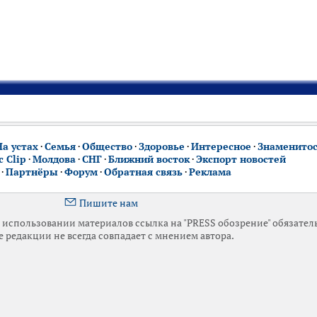
На устах
·
Семья
·
Общество
·
Здоровье
·
Интересное
·
Знаменито
 Clip
·
Молдова
·
СНГ
·
Ближний восток
·
Экспорт новостей
·
Партнёры
·
Форум
·
Обратная связь
·
Реклама
Пишите нам
использовании материалов ссылка на "PRESS обозрение" обязател
 редакции не всегда совпадает с мнением автора.