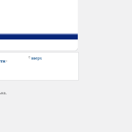
вверх
сти
·
ьна.