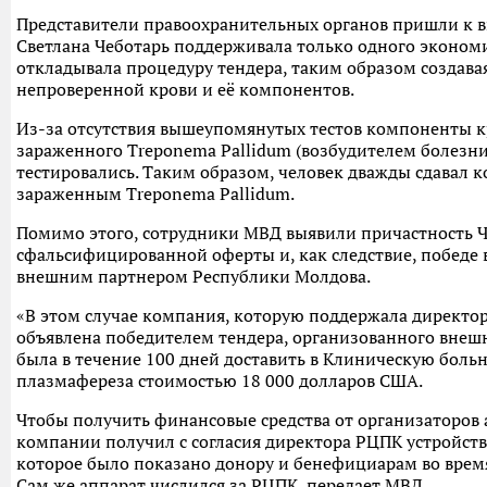
Представители правоохранительных органов пришли к в
Светлана Чеботарь поддерживала только одного экономи
откладывала процедуру тендера, таким образом создава
непроверенной крови и её компонентов.
Из-за отсутствия вышеупомянутых тестов компоненты к
зараженного Treponema Pallidum (возбудителем болезни
тестировались. Таким образом, человек дважды сдавал 
зараженным Treponema Pallidum.
Помимо этого, сотрудники МВД выявили причастность Ч
сфальсифицированной оферты и, как следствие, победе 
внешним партнером Республики Молдова.
«В этом случае компания, которую поддержала директо
объявлена победителем тендера, организованного вне
была в течение 100 дней доставить в Клиническую больн
плазмафереза стоимостью 18 000 долларов США.
Чтобы получить финансовые средства от организаторов
компании получил с согласия директора РЦПК устройств
которое было показано донору и бенефициарам во врем
Сам же аппарат числился за РЦПК, передает МВД.