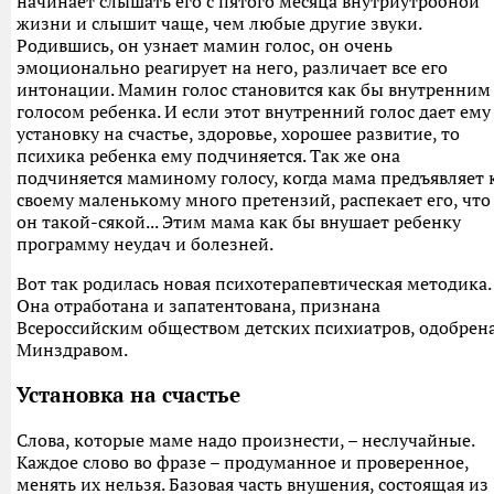
начинает слышать его с пятого месяца внутриутробной
жизни и слышит чаще, чем любые другие звуки.
Родившись, он узнает мамин голос, он очень
эмоционально реагирует на него, различает все его
интонации. Мамин голос становится как бы внутренним
голосом ребенка. И если этот внутренний голос дает ему
установку на счастье, здоровье, хорошее развитие, то
психика ребенка ему подчиняется. Так же она
подчиняется маминому голосу, когда мама предъявляет 
своему маленькому много претензий, распекает его, что
он такой-сякой... Этим мама как бы внушает ребенку
программу неудач и болезней.
Вот так родилась новая психотерапевтическая методика.
Она отработана и запатентована, признана
Всероссийским обществом детских психиатров, одобрен
Минздравом.
Установка на счастье
Слова, которые маме надо произнести, – неслучайные.
Каждое слово во фразе – продуманное и проверенное,
менять их нельзя. Базовая часть внушения, состоящая из