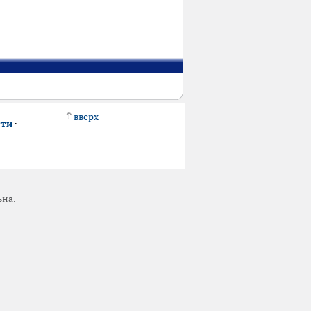
вверх
сти
·
ьна.