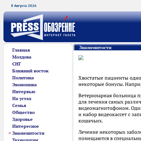
8 Августа 2026
Знаменитости
Главная
Молдова
СНГ
Ближний восток
Хвостатые пациенты одно
Политика
некоторые бонусы. Напри
Экономика
Интервью
Ветеринарная больница п
На устах
для лечения самых разли
Семья
видеомагнитофоном. Один
Общество
и набор видеокассет с за
Здоровье
кошачьих.
Интересное
Лечение некоторых забол
Знаменитости
помещаются в специальны
Технологии