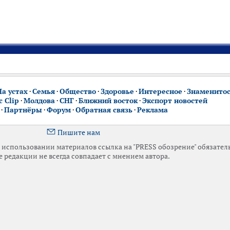
На устах
·
Семья
·
Общество
·
Здоровье
·
Интересное
·
Знаменито
 Clip
·
Молдова
·
СНГ
·
Ближний восток
·
Экспорт новостей
·
Партнёры
·
Форум
·
Обратная связь
·
Реклама
Пишите нам
использовании материалов ссылка на "PRESS обозрение" обязател
 редакции не всегда совпадает с мнением автора.