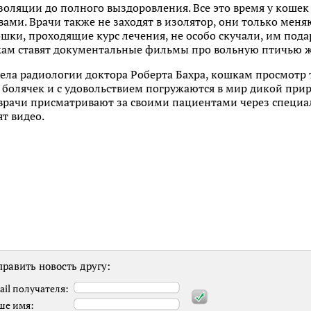
оляции до полного выздоровления. Все это время у кошек
вами. Врачи также не заходят в изолятор, они только мен
 кошки, проходящие курс лечения, не особо скучали, им по
м ставят документальные фильмы про вольную птичью ж
ела радиологии доктора Роберта Бахра, кошкам просмотр 
 болячек и с удовольствием погружаются в мир дикой прир
врачи присматривают за своими пациентами через специал
т видео.
равить новость другу:
ail получателя:
ше имя: