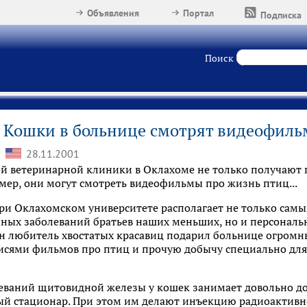
Объявления
Портал
Подписка
Поиск
Кошки в больнице смотрят видеофил
28.11.2001
й ветеринарной клиники в Оклахоме не только получают 
мер, они могут смотреть видеофильмы про жизнь птиц...
ри Оклахомском университете располагает не только са
чных заболеваний братьев наших меньших, но и персонал
 любитель хвостатых красавиц подарил больнице огромн
писями фильмов про птиц и прочую добычу специально для
еваний щитовидной железы у кошек занимает довольно до
й стационар. При этом им делают инъекцию радиоактивн