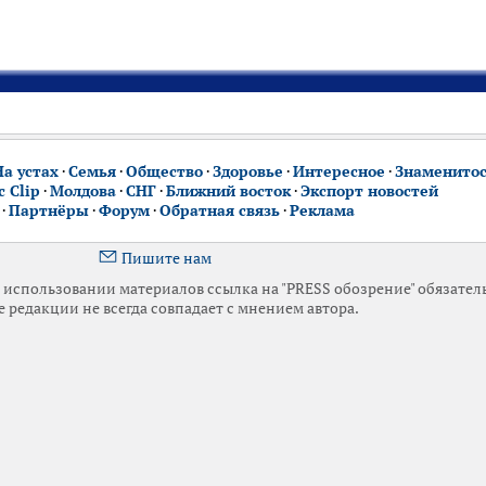
На устах
·
Семья
·
Общество
·
Здоровье
·
Интересное
·
Знаменито
 Clip
·
Молдова
·
СНГ
·
Ближний восток
·
Экспорт новостей
·
Партнёры
·
Форум
·
Обратная связь
·
Реклама
Пишите нам
использовании материалов ссылка на "PRESS обозрение" обязател
 редакции не всегда совпадает с мнением автора.