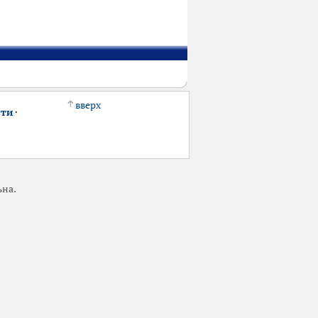
вверх
сти
·
ьна.