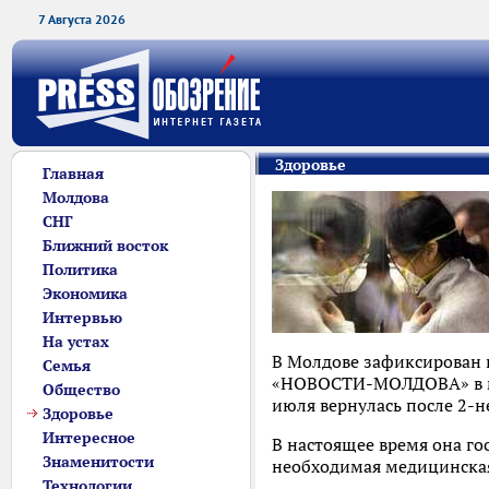
7 Августа 2026
Здоровье
Главная
Молдова
СНГ
Ближний восток
Политика
Экономика
Интервью
На устах
В Молдове зафиксирован 
Семья
«НОВОСТИ-МОЛДОВА» в мин
Общество
июля вернулась после 2-н
Здоровье
Интересное
В настоящее время она г
Знаменитости
необходимая медицинска
Технологии