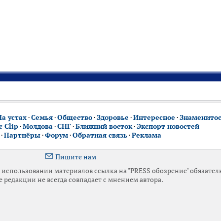
На устах
·
Семья
·
Общество
·
Здоровье
·
Интересное
·
Знаменито
 Clip
·
Молдова
·
СНГ
·
Ближний восток
·
Экспорт новостей
·
Партнёры
·
Форум
·
Обратная связь
·
Реклама
Пишите нам
использовании материалов ссылка на "PRESS обозрение" обязател
 редакции не всегда совпадает с мнением автора.