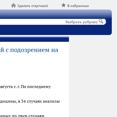
Сделать стартовой
В избранные
Выбрать рубрику
й с подозрением на
густа с. г. По последнему
ицины, в 34 случаях анализы
енных по двум случаям