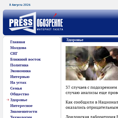
8 Августа 2026
Здоровье
Главная
Молдова
СНГ
Ближний восток
Политика
Экономика
Интервью
На устах
37 случаев с подозрением 
Семья
случаю анализы еще пров
Общество
Здоровье
Как сообщили в Национал
Интересное
оказались отрицательным
Знаменитости
Лондонская лаборатория 
Технологии