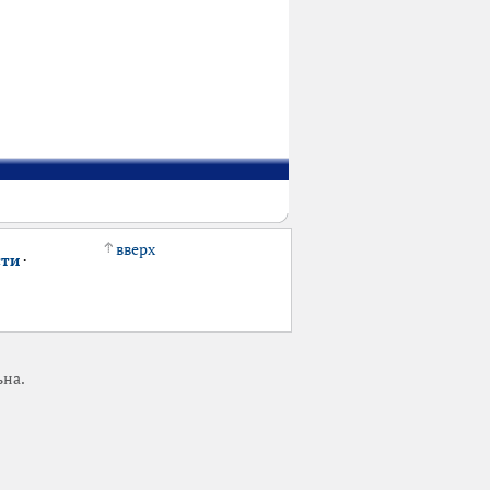
вверх
сти
·
ьна.