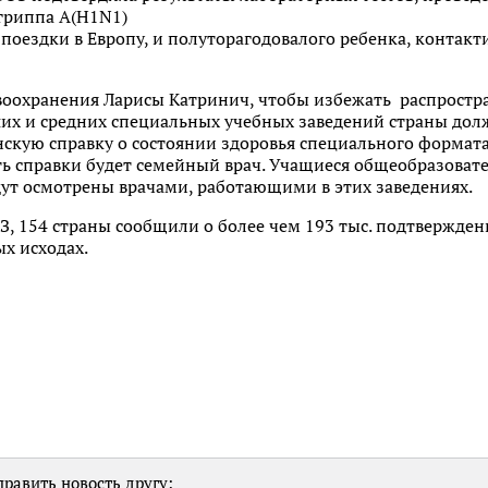
гриппа A(H1N1)
поездки в Европу, и полуторагодовалого ребенка, контакт
воохранения Ларисы Катринич, чтобы избежать распростра
их и средних специальных учебных заведений страны долж
нскую справку о состоянии здоровья специального форма
ть справки будет семейный врач. Учащиеся общеобразоват
ут осмотрены врачами, работающими в этих заведениях.
 154 страны сообщили о более чем 193 тыс. подтвержденн
ых исходах.
равить новость другу: