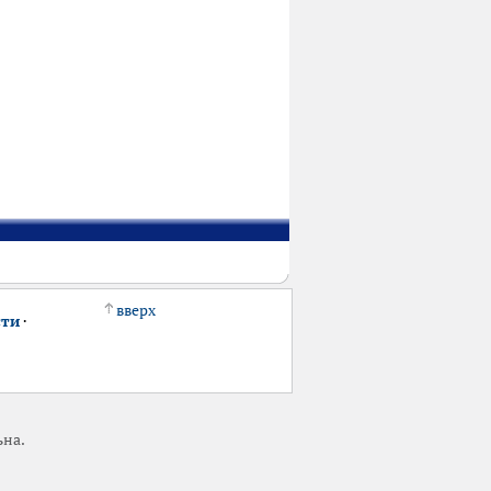
вверх
сти
·
ьна.