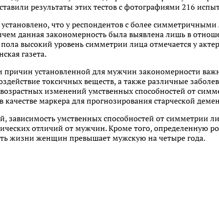
ставили результаты этих тестов с фотографиями 216 испы
 установлено, что у респондентов с более симметричными
ричем данная закономерность была выявлена лишь в отно
 пола высокий уровень симметрии лица отмечается у акте
ская газета.
ди причин установленной для мужчин закономерности важ
оздействие токсичных веществ, а также различные заболев
ь возрастных изменений умственных способностей от симм
в качестве маркера для прогнозирования старческой деме
й, зависимость умственных способностей от симметрии 
етических отличий от мужчин. Кроме того, определенную ро
ть жизни женщин превышает мужскую на четыре года.