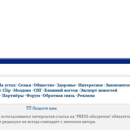
На устах
·
Семья
·
Общество
·
Здоровье
·
Интересное
·
Знаменито
 Clip
·
Молдова
·
СНГ
·
Ближний восток
·
Экспорт новостей
·
Партнёры
·
Форум
·
Обратная связь
·
Реклама
Пишите нам
использовании материалов ссылка на "PRESS обозрение" обязател
 редакции не всегда совпадает с мнением автора.