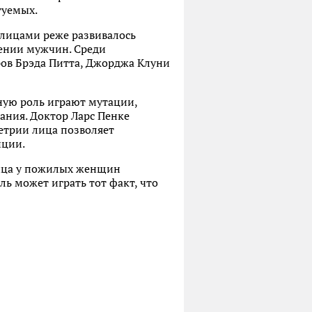
туемых.
 лицами реже развивалось
шении мужчин. Среди
ров Брэда Питта, Джорджа Клуни
ную роль играют мутации,
ания. Доктор Ларс Пенке
етрии лица позволяет
нции.
лица у пожилых женщин
ль может играть тот факт, что