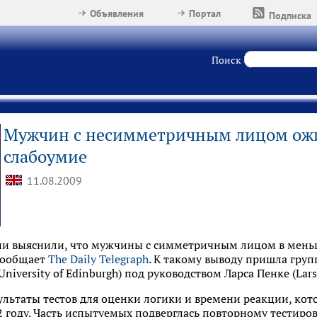
Объявления
Портал
Подписка
Поиск
Мужчин с несимметричным лицом ожи
слабоумие
11.08.2009
ии выяснили, что мужчины с симметричным лицом в мень
сообщает
The Daily Telegraph
. К такому выводу пришла груп
niversity of Edinburgh) под руководством Ларса Пенке (Lars
ультаты тестов для оценки логики и времени реакции, ко
году. Часть испытуемых подверглась повторному тестирова