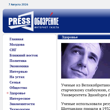
7 Августа 2026
Здоровье
Главная
Молдова
СНГ
Ближний восток
Политика
Экономика
Интервью
На устах
Семья
Ученые из Великобритан
Общество
старческому слабоумию, 
Здоровье
Университета Эдинбурга (U
Интересное
Ученые использовали рез
Знаменитости
Шотландии прошли в 1932 
Технологии