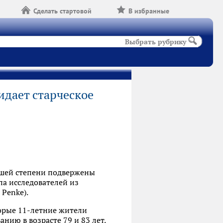
Сделать стартовой
В избранные
Выбрать рубрику
дает старческое
шей степени подвержены
па исследователей из
 Penke).
торые 11-летние жители
нию в возрасте 79 и 83 лет.