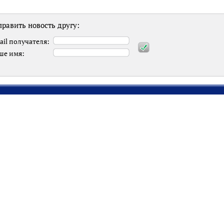
равить новость другу:
ail получателя:
ше имя: