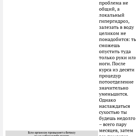
проблема не
общий, а
локальный
гипергидроз,
залезать в воду
целиком не
понадобится: т
сможешь
опустить туда
только руки ил
ноги. После
курса из десяти
процедур
потоотделение
значительно
уменьшится.
Однако
наслаждаться
сухостью ты
будешь недолго
– всего пару
месяцев, затем
Если организм привыкнет к ботоксу
он не избавит тебя от пота