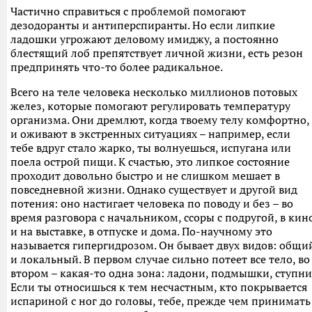
Частично справиться с проблемой помогают
дезодоранты и антиперспиранты. Но если липкие
ладошки угрожают деловому имиджу, а постоянно
блестящий лоб препятствует личной жизни, есть резон
предпринять что-то более радикальное.
Всего на теле человека несколько миллионов потовых
желез, которые помогают регулировать температуру
организма. Они дремлют, когда твоему телу комфортно,
и оживают в экстренных ситуациях – например, если
тебе вдруг стало жарко, ты волнуешься, испугана или
поела острой пищи. К счастью, это липкое состояние
проходит довольно быстро и не слишком мешает в
повседневной жизни. Однако существует и другой вид
потения: оно настигает человека по поводу и без – во
время разговора с начальником, ссоры с подругой, в кин
и на выставке, в отпуске и дома. По-научному это
называется гипергидрозом. Он бывает двух видов: общи
и локальный. В первом случае сильно потеет все тело, во
втором – какая-то одна зона: ладони, подмышки, ступни
Если ты относишься к тем несчастным, кто покрывается
испариной с ног до головы, тебе, прежде чем принимать