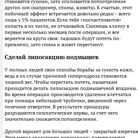
становятся сухими, зато усиливается потоотделение
других зон (например, спины, живота). К счастью, этот
побочный эффект встречается довольно редко – всего
лишь у 5% пациентов. Если тебе «посчастливится»
попасть в их число, не отчаивайся. Снимешь клипсу в
первые несколько месяцев после операции, и все
вернется на круги своя: ладошки будут потеть по-
прежнему, зато спина и живот перестанут.
Сделай липосакцию подмышек
У полных людей свои способы борьбы за сухость кожи,
ведь в их случае причиной гипергидроза становится
лишний вес. Чтобы перестать потеть, пышечкам
приходится делать липосакцию подмышечной впадины.
Во время операции производится удаление клетчатки
при помощи небольшой трубочки, введенной через
точечное отверстие. В результате процедуры
разрушаются симпатические нервы, за счет чего
значительно снижается потоотделение.
Другой вариант для больших людей – закрытый кюретаж
Этот метод аналогичен липосакции: повреждаются