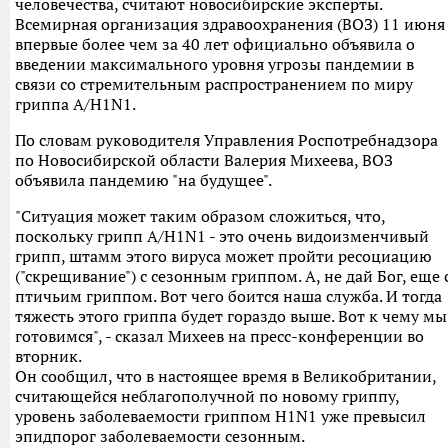
человечества, считают новосибирские эксперты.
Всемирная организация здравоохранения (ВОЗ) 11 июня
впервые более чем за 40 лет официально объявила о
введении максимального уровня угрозы пандемии в
связи со стремительным распространением по миру
гриппа A/H1N1.
По словам руководителя Управления Роспотребнадзора
по Новосибирской области Валерия Михеева, ВОЗ
объявила пандемию "на будущее".
"Ситуация может таким образом сложиться, что,
поскольку грипп А/H1N1 - это очень видоизменчивый
грипп, штамм этого вируса может пройти ресоциацию
("скрещивание") с сезонным гриппом. А, не дай Бог, еще 
птичьим гриппом. Вот чего боится наша служба. И тогда
тяжесть этого гриппа будет гораздо выше. Вот к чему мы
готовимся", - сказал Михеев на пресс-конференции во
вторник.
Он сообщил, что в настоящее время в Великобритании,
считающейся неблагополучной по новому гриппу,
уровень заболеваемости гриппом H1N1 уже превысил
эпидпорог заболеваемости сезонным.