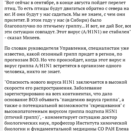
"Вот сейчас в сентябре, в конце августа пойдет перелет
птиц. То есть птицы будут двигаться обратно с севера на
юг. И они будут у нас садиться. Мы не знаем, с чем они
прилетят. В этом году у нас (в Сибири) было
благополучно по птичьему гриппу... И вот, не дай Бог, вс
эти ситуации совпадут. Этот вирус (А/H1N1) не стабилен"
- сказал Михеев.
По словам руководителя Управления, специалистам уже
известно, какой сезонный грипп придет в регион, по
прогнозам ВОЗ. Но что произойдет, когда этот вирус и
вирус гриппа А/H1N1 встретятся в организме одного
человека, никто не знает.
"Опасность нового вируса H1N1 заключается в высокой
скорости его распространения. Заболевание
зарегистрировано на всех континентах, что дало
основание ВОЗ объявить "пандемию вируса гриппа", а
также о потенциальной возможности "скрещивания" с
высокопатогенным вирусом гриппа подтипа H5N1
(птичий грипп)", - комментирует ситуацию доктор
биологических наук, профессор Института химической
биологии и фундаментальной медицины СО РАН Елена