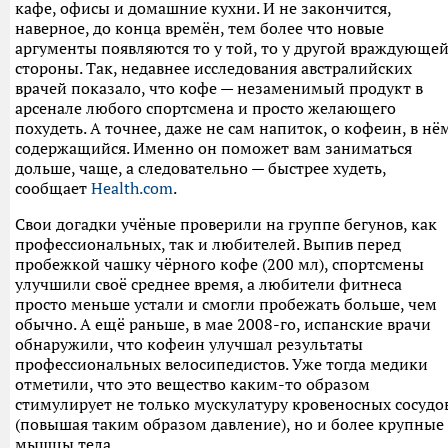
кафе, офисы и домашние кухни. И не закончится,
наверное, до конца времён, тем более что новые
аргументы появляются то у той, то у другой враждующе
стороны. Так, недавнее исследования австралийских
врачей показало, что кофе — незаменимый продукт в
арсенале любого спортсмена и просто желающего
похудеть. А точнее, даже не сам напиток, о кофеин, в нё
содержащийся. Именно он поможет вам заниматься
дольше, чаще, а следовательно — быстрее худеть,
сообщает
Health.com
.
Свои догадки учёные проверили на группе бегунов, как
профессиональных, так и любителей. Выпив перед
пробежкой чашку чёрного кофе (200 мл), спортсмены
улучшили своё среднее время, а любители фитнеса
просто меньше устали и смогли пробежать больше, чем
обычно. А ещё раньше, в мае 2008-го, испанские врачи
обнаружили, что кофеин улучшал результаты
профессиональных велосипедистов. Уже тогда медики
отметили, что это вещество каким-то образом
стимулирует не только мускулатуру кровеносных сосудо
(повышая таким образом давление), но и более крупные
мышцы тела.