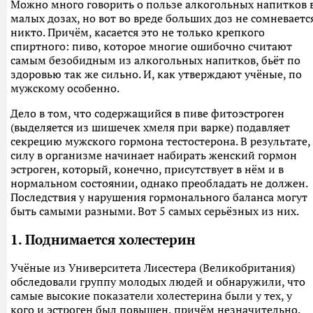
Можно много говорить о пользе алкогольных напитков 
малых дозах, но вот во вреде больших доз не сомневаетс
никто. Причём, касается это не только крепкого
спиртного: пиво, которое многие ошибочно считают
самым безобидным из алкогольных напитков, бьёт по
здоровью так же сильно. И, как утверждают учёные, по
мужскому особенно.
Дело в том, что содержащийся в пиве фитоэстроген
(выделяется из шишечек хмеля при варке) подавляет
секрецию мужского гормона тестостерона. В результате,
силу в организме начинает набирать женский гормон
эстроген, который, конечно, присутствует в нём и в
нормальном состоянии, однако преобладать не должен.
Последствия у нарушения гормонального баланса могут
быть самыми разными. Вот 5 самых серьёзных из них.
1. Поднимается холестерин
Учёные из Университета Лисестера (Великобритания)
обследовали группу молодых людей и обнаружили, что
самые высокие показатели холестерина были у тех, у
кого и эстроген был повышен, причём незначительно.