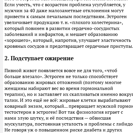
Если учесть, что с возрастом проблема усугубляется, у
мужчин за 40 даже малозаметные отклонения могут
привести к самым печальным последствиям. Эстроген
увеличивает продукцию т. н. «плохого холестерина»,
который повинен в развитии сердечно-сосудистых
заболеваний и инфарктов, и мешает образованию
«хорошего», который, напротив, улучшает эластичность
кровяных сосудов и предотвращает сердечные приступы
2. Подступает ожирение
Пивной живот появляется вовсе не для того, «чтоб
больше влезало». Эстроген не только способствует
образованию жировых отложений (поэтому многие
женщины набирают вес во время гормональной
терапии), но и заставляет их скапливаться именно вокру
талии. И это ещё не всё: жировые клетки вырабатывают
коварный энзим, который... превращает мужской гормо
тестостерон в эстроген! Вот так физиология играет с
нами злую шутку, и её последствия — обвисшая
мускулатура, постоянная усталость и проблемы с либидо
Не говоря уж о повышенном риске диабета и других