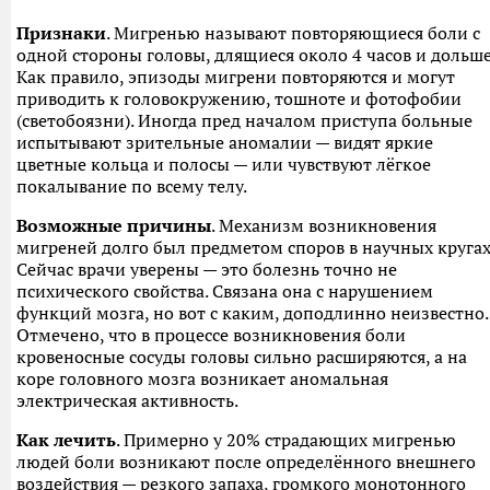
Признаки
. Мигренью называют повторяющиеся боли с
одной стороны головы, длящиеся около 4 часов и дольше
Как правило, эпизоды мигрени повторяются и могут
приводить к головокружению, тошноте и фотофобии
(светобоязни). Иногда пред началом приступа больные
испытывают зрительные аномалии — видят яркие
цветные кольца и полосы — или чувствуют лёгкое
покалывание по всему телу.
Возможные причины
. Механизм возникновения
мигреней долго был предметом споров в научных кругах
Сейчас врачи уверены — это болезнь точно не
психического свойства. Связана она с нарушением
функций мозга, но вот с каким, доподлинно неизвестно.
Отмечено, что в процессе возникновения боли
кровеносные сосуды головы сильно расширяются, а на
коре головного мозга возникает аномальная
электрическая активность.
Как лечить
. Примерно у 20% страдающих мигренью
людей боли возникают после определённого внешнего
воздействия — резкого запаха, громкого монотонного