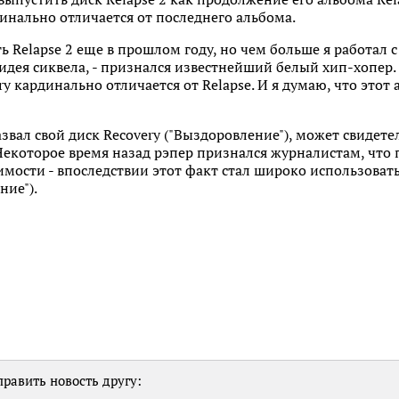
нально отличается от последнего альбома.
ть Relapse 2 еще в прошлом году, но чем больше я работал
дея сиквела, - признался известнейший белый хип-хопер. -
y кардинально отличается от Relapse. И я думаю, что этот
звал свой диск Recovery ("Выздоровление"), может свидете
екоторое время назад рэпер признался журналистам, что 
мости - впоследствии этот факт стал широко использоват
ние").
равить новость другу: