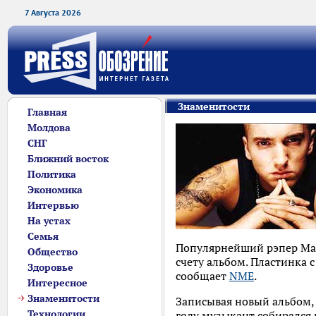
7 Августа 2026
Знаменитости
Главная
Молдова
СНГ
Ближний восток
Политика
Экономика
Интервью
На устах
Семья
Популярнейший рэпер Мар
Общество
счету альбом. Пластинка 
Здоровье
сообщает
NME
.
Интересное
Знаменитости
Записывая новый альбом, Э
Технологии
году музыкант собирался 