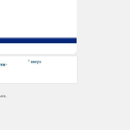
вверх
сти
·
ьна.