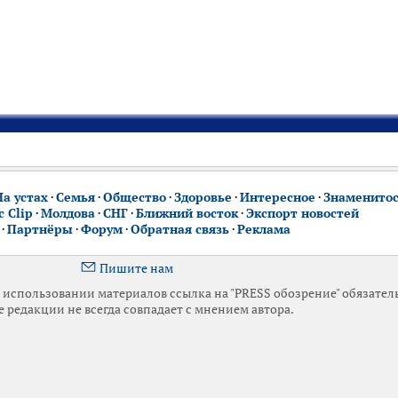
На устах
·
Семья
·
Общество
·
Здоровье
·
Интересное
·
Знаменито
 Clip
·
Молдова
·
СНГ
·
Ближний восток
·
Экспорт новостей
·
Партнёры
·
Форум
·
Обратная связь
·
Реклама
Пишите нам
использовании материалов ссылка на "PRESS обозрение" обязател
 редакции не всегда совпадает с мнением автора.