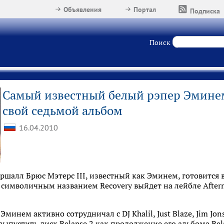
Объявления
Портал
Подписка
Поиск
Самый известный белый рэпер Эминем
свой седьмой альбом
16.04.2010
шалл Брюс Мэтерс III, известный как Эминем, готовится 
с символичным названием Recovery выйдет на лейбле Afterm
минем активно сотрудничал с DJ Khalil, Just Blaze, Jim Jon
выпустить диск Relapse 2 как продолжение его альбома Rel