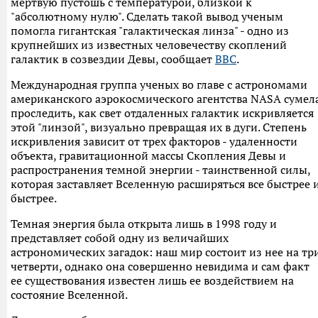
мертвую пустошь с температурой, близкой к
"абсолютному нулю". Сделать такой вывод ученым
помогла гигантская "галактическая линза" - одно из
крупнейших из известных человечеству скоплений
галактик в созвездии Девы, сообщает
BBC
.
Международная группа ученых во главе с астрономами
американского аэрокосмического агентства NASA сумел
проследить, как свет отдаленных галактик искривляется
этой "линзой", визуально превращая их в дуги. Степень
искривления зависит от трех факторов - удаленности
объекта, гравитационной массы Скопления Девы и
распространения темной энергии - таинственной силы,
которая заставляет Вселенную расширяться все быстрее 
быстрее.
Темная энергия была открыта лишь в 1998 году и
представляет собой одну из величайших
астрономических загадок: наш мир состоит из нее на тр
четверти, однако она совершенно невидима и сам факт
ее существования известен лишь ее воздействием на
состояние Вселенной.