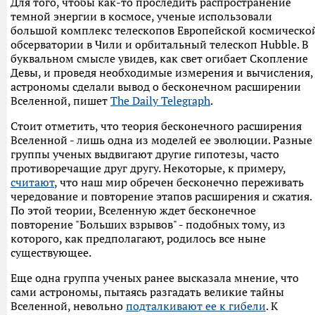
Для того, чтобы как-то проследить распространение
темной энергии в космосе, ученые использовали
большой комплекс телескопов Европейской космическо
обсерватории в Чили и орбитальный телескоп Hubble. В
буквальном смысле увидев, как свет огибает Скопление
Девы, и проведя необходимые измерения и вычисления,
астрономы сделали вывод о бесконечном расширении
Вселенной, пишет
The Daily Telegraph
.
Стоит отметить, что теория бесконечного расширения
Вселенной - лишь одна из моделей ее эволюции. Разные
группы ученых выдвигают другие гипотезы, часто
противоречащие друг другу. Некоторые, к примеру,
считают
, что наш мир обречен бесконечно переживать
чередование и повторение этапов расширения и сжатия.
По этой теории, Вселенную ждет бесконечное
повторение "Больших взрывов" - подобных тому, из
которого, как предполагают, родилось все ныне
существующее.
Еще одна группа ученых ранее высказала мнение, что
сами астрономы, пытаясь разгадать великие тайны
Вселенной, невольно
подталкивают ее к гибели
. К