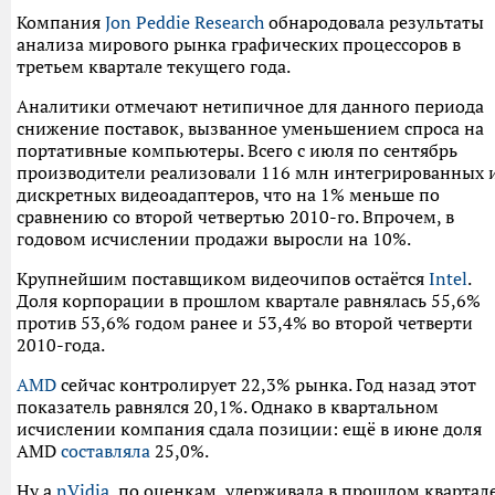
Компания
Jon Peddie Research
обнародовала результаты
анализа мирового рынка графических процессоров в
третьем квартале текущего года.
Аналитики отмечают нетипичное для данного периода
снижение поставок, вызванное уменьшением спроса на
портативные компьютеры. Всего с июля по сентябрь
производители реализовали 116 млн интегрированных 
дискретных видеоадаптеров, что на 1% меньше по
сравнению со второй четвертью 2010-го. Впрочем, в
годовом исчислении продажи выросли на 10%.
Крупнейшим поставщиком видеочипов остаётся
Intel
.
Доля корпорации в прошлом квартале равнялась 55,6%
против 53,6% годом ранее и 53,4% во второй четверти
2010-года.
AMD
сейчас контролирует 22,3% рынка. Год назад этот
показатель равнялся 20,1%. Однако в квартальном
исчислении компания сдала позиции: ещё в июне доля
AMD
составляла
25,0%.
Ну а
nVidia
, по оценкам, удерживала в прошлом квартал