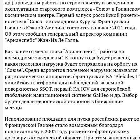
др.) проведены работы по строительству и введению в
эксплуатацию стартового комплекса «Союз» в Гвианско
космическом центре. Первый запуск российской ракеты-
носителя “Союз” с космодрома Куру во Французской
Гвиане в Южной Америке состоится в начале 2011 года.
Об этом сообщил генеральный директор компании
“Арианспейс” Жан-Ив Ле Галль.
Как ранее отмечал глава “Арианспейс”, “работы на
космодроме завершены". К концу года будет решено,
какая полезная нагрузка будет отправлена на орбиту на
"Союзе". Среди вариантов полезной нагрузки назывался
ряд космических аппаратов: французский КА "Pleiades 1"
чилийская платформа для наблюдений за земной
поверхностью SSOT, первый КА IOV для европейской
глобальной навигационной системы Galileo и др. Выбор
будет сделан европейской стороной в ближайшие
месяцы.
Использование площадки для пуска российских ракет во
Французской Гвиане стало возможным благодаря
подписанному в 2003 году российско-французскому
договору в космической области. При этом запущенные 