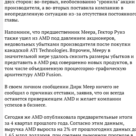
двух сторон: во-первых, необоснованно "уронила" акции
производителя, а во-вторых поставила компанию в
неопределенную ситуацию из-за отсутствия постоянног
главы.
Напомним, что предшественник Меера, Гектор Руиз
также ушел из AMD под давлением акционеров,
недовольных убытками производителя после покупки
канадской ATI Technologies. Впрочем, Мееру в
значительной мере удалось снизить размеры убытков и
представить в AMD ряд совершенно новых продуктов, в
том числе объединенную процессорно-графическую
архитектуру AMD Fusion.
В своем личном сообщении Дирк Меер ничего не
сообщил о причинах отставки, заявив, что он всегда
останется приверженцем AMD и желает компании
успехов в бизнесе.
Сегодня же AMD опубликовала предварительные итоги
за 4 квартал прошлого года. Согласно этим данным,
выручка AMD выросла на 2% от прошлогодних данных д
1,65 млрд долларов, при среднем рыночном прогнозе в