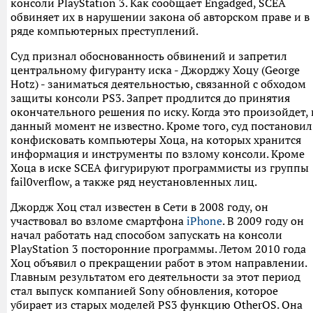
консоли PlayStation 3. Как сообщает Engadged, SCEA
обвиняет их в нарушении закона об авторском праве и в
ряде компьютерных преступлений.
Суд признал обоснованность обвинений и запретил
центральному фигуранту иска - Джорджу Хоцу (George
Hotz) - заниматься деятельностью, связанной с обходом
защиты консоли PS3. Запрет продлится до принятия
окончательного решения по иску. Когда это произойдет, 
данный момент не известно. Кроме того, суд постановил
конфисковать компьютеры Хоца, на которых хранится
информация и инструменты по взлому консоли. Кроме
Хоца в иске SCEA фигурируют программисты из группы
fail0verflow, а также ряд неустановленных лиц.
Джордж Хоц стал известен в Сети в 2008 году, он
участвовал во взломе смартфона
iPhone
. В 2009 году он
начал работать над способом запускать на консоли
PlayStation 3 посторонние программы. Летом 2010 года
Хоц объявил о прекращении работ в этом направлении.
Главным результатом его деятельности за этот период
стал выпуск компанией Sony обновления, которое
убирает из старых моделей PS3 функцию OtherOS. Она