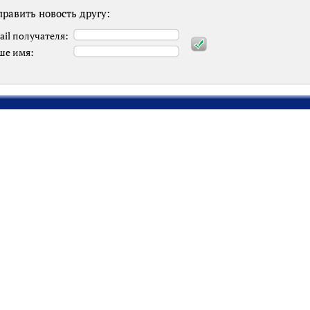
равить новость другу:
ail получателя:
ше имя: