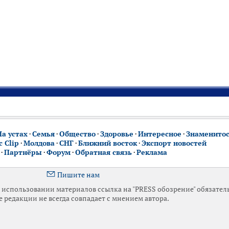
На устах
·
Семья
·
Общество
·
Здоровье
·
Интересное
·
Знаменито
 Clip
·
Молдова
·
СНГ
·
Ближний восток
·
Экспорт новостей
·
Партнёры
·
Форум
·
Обратная связь
·
Реклама
Пишите нам
использовании материалов ссылка на "PRESS обозрение" обязател
 редакции не всегда совпадает с мнением автора.