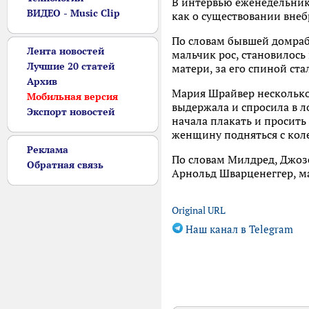
В интервью еженедельнику
ВИДЕО - Music Clip
как о существовании внеб
По словам бывшей домрабо
Лента новостей
мальчик рос, становилось
Лучшие 20 статей
матери, за его спиной ст
Архив
Мария Шрайвер несколько
Мобильная версия
выдержала и спросила в ло
Экспорт новостей
начала плакать и просить
женщину подняться с кол
Реклама
По словам Милдред, Джозе
Обратная связь
Арнольд Шварценеггер, ма
Original URL
Наш канал в Telegram