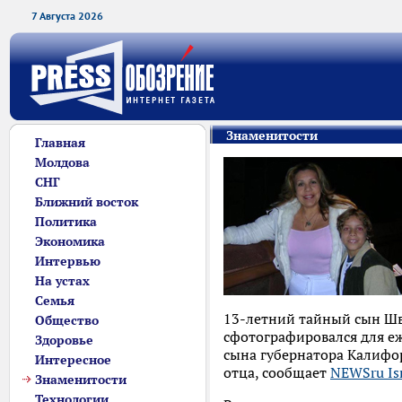
7 Августа 2026
Знаменитости
Главная
Молдова
СНГ
Ближний восток
Политика
Экономика
Интервью
На устах
Семья
13-летний тайный сын Шв
Общество
сфотографировался для еж
Здоровье
сына губернатора Калифор
Интересное
отца, сообщает
NEWSru Isr
Знаменитости
Технологии