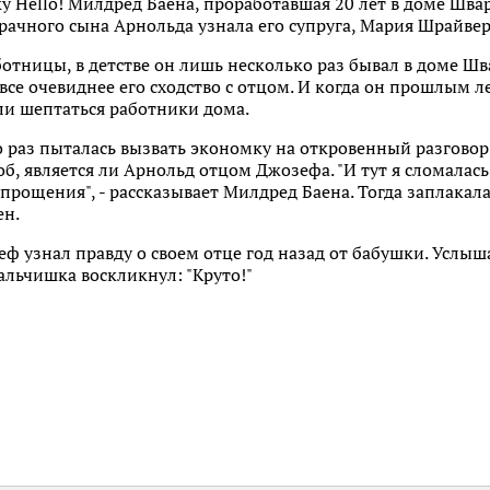
 Hello! Милдред Баена, проработавшая 20 лет в доме Швар
рачного сына Арнольда узнала его супруга, Мария Шрайвер
тницы, в детстве он лишь несколько раз бывал в доме Шва
 все очевиднее его сходство с отцом. И когда он прошлым л
али шептаться работники дома.
 раз пыталась вызвать экономку на откровенный разговор
б, является ли Арнольд отцом Джозефа. "И тут я сломалась.
 прощения", - рассказывает Милдред Баена. Тогда заплакал
ен.
ф узнал правду о своем отце год назад от бабушки. Услыша
льчишка воскликнул: "Круто!"