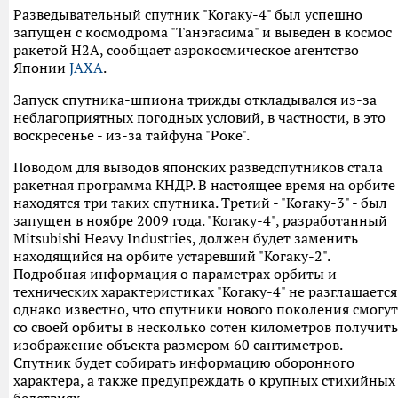
Разведывательный спутник "Когаку-4" был успешно
запущен с космодрома "Танэгасима" и выведен в космос
ракетой Н2А, сообщает аэрокосмическое агентство
Японии
JAXA
.
Запуск спутника-шпиона трижды откладывался из-за
неблагоприятных погодных условий, в частности, в это
воскресенье - из-за тайфуна "Роке".
Поводом для выводов японских разведспутников стала
ракетная программа КНДР. В настоящее время на орбите
находятся три таких спутника. Третий - "Когаку-3" - был
запущен в ноябре 2009 года. "Когаку-4", разработанный
Mitsubishi Heavy Industries, должен будет заменить
находящийся на орбите устаревший "Когаку-2".
Подробная информация о параметрах орбиты и
технических характеристиках "Когаку-4" не разглашается
однако известно, что спутники нового поколения смогут
со своей орбиты в несколько сотен километров получить
изображение объекта размером 60 сантиметров.
Спутник будет собирать информацию оборонного
характера, а также предупреждать о крупных стихийных