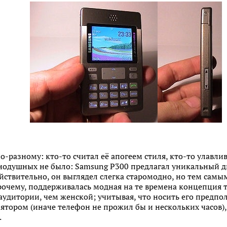
-разному: кто-то считал её апогеем стиля, кто-то улавлив
нодушных не было: Samsung P300 предлагал уникальный ди
йствительно, он выглядел слегка старомодно, но тем самы
рочему, поддерживалась модная на те времена концепция т
удитории, чем женской; учитывая, что носить его предпола
тором (иначе телефон не прожил бы и нескольких часов)
.