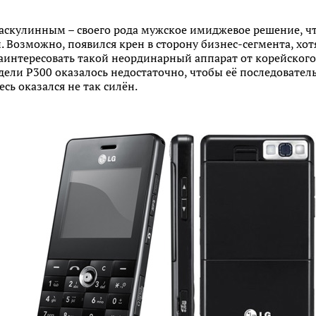
аскулинным – своего рода мужское имиджевое решение, что
 Возможно, появился крен в сторону бизнес-сегмента, хотя
аинтересовать такой неординарный аппарат от корейского
ели P300 оказалось недостаточно, чтобы её последовател
ь оказался не так силён.