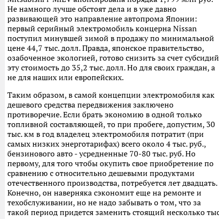
Не намного лучше обстоят дела и в уже давно
развивающей это направление автопрома Японии:
первый серийный электромобиль концерна Nissan
поступил минувшей зимой в продажу по минимальной
цене 44,7 тыс. долл. Правда, японское правительство,
озабоченное экологией, готово снизить за счет субсидий
эту стоимость до 35,2 тыс. долл. Но для своих граждан, а
не для наших или европейских.
Таким образом, в самой концепции электромобиля как
дешевого средства передвижения заключено
противоречие. Если брать экономию в одной только
топливной составляющей, то при пробеге, допустим, 30
тыс. км в год владелец электромобиля потратит (при
самых низких энерготарифах) всего около 4 тыс. руб.,
бензинового авто - усредненные 70-80 тыс. руб. Но
первому, для того чтобы окупить свое приобретение по
сравнению с относительно дешевыми продуктами
отечественного производства, потребуется лет двадцать.
Конечно, он наверняка сэкономит еще на ремонте и
техобслуживании, но не надо забывать о том, что за
такой период придется заменить стоящий несколько тыс