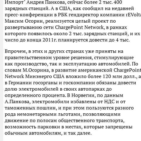
Импорт" Андрея Панкова, сейчас более 2 тыс. 400
зарядных станций. А в США, как сообщил на недавней
пресс-конференции в РБК гендиректор компании rEVolt
Максим Осорин, реализуется целый проект по
развертыванию сети ChargePoint Network, в рамках
которого появилось около 2 тыс. зарядных станций, и их
число до конца 2011г. планируется довести до 4 тыс.
Впрочем, в этих и других странах уже приняты на
правительственном уровне решения, стимулирующие
как производство, так и эксплуатацию автомобилей. По
словам М.Осорина, в развитие американской ChargePoin
Network Минэнерго США вложило более 120 млн долл., а
в Германии госорганы и госкомпании обязаны довести
долю электромобилей в своих автопарках до
определенного процента. В Норвегии, по данным
А.Панкова, электромобили избавлены от НДС и от
таможенных пошлин, и при этом пользуются разного
рода немонетарными льготами, позволяющими
движение по полосам общественного транспорта,
возможность парковки в местах, которые запрещены
обычным автомобилям, и так далее.