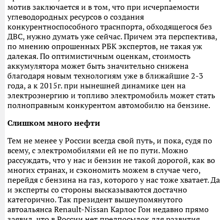
мотив заключается и в том, что при исчерпаемости
углеводородных ресурсов о создания
конкурентноспособного траснпорта, обходящегося без
ДВС, нужно думать уже сейчас. Причем эта перспектива,
по мнению опрошенных РБК экспертов, не такая уж
далекая. По оптимистичным оценкам, стоимость
аккумулятора может быть значительно снижена
благодаря новым технологиям уже в ближайшие 2-3
года, а к 2015г. при нынешней динамике цен на
электроэнергию и топливо электромобиль может стать
полноправным конкурентом автомобилю на бензине.
Слишком много нефти
Тем не менее у России всегда свой путь, и пока, судя по
всему, с электромобилями ей не по пути. Можно
рассуждать, что у нас и бензин не такой дорогой, как во
многих странах, и сэкономить можем в случае чего,
перейдя с бензина на газ, которого у нас тоже хватает. Да
и эксперты со стороны высказываются достачно
категорично. Так президент вышеупомянутого
автоальянса Renault-Nissan Карлос Гон недавно прямо
заявил, что в России нет предпосылок для развития