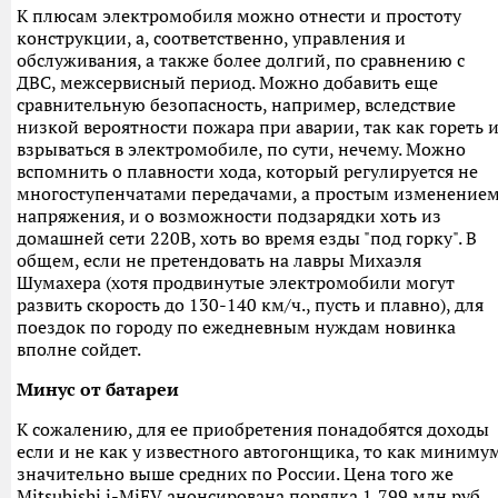
К плюсам электромобиля можно отнести и простоту
конструкции, а, соответственно, управления и
обслуживания, а также более долгий, по сравнению с
ДВС, межсервисный период. Можно добавить еще
сравнительную безопасность, например, вследствие
низкой вероятности пожара при аварии, так как гореть 
взрываться в электромобиле, по сути, нечему. Можно
вспомнить о плавности хода, который регулируется не
многоступенчатами передачами, а простым изменение
напряжения, и о возможности подзарядки хоть из
домашней сети 220В, хоть во время езды "под горку". В
общем, если не претендовать на лавры Михаэля
Шумахера (хотя продвинутые электромобили могут
развить скорость до 130-140 км/ч., пусть и плавно), для
поездок по городу по ежедневным нуждам новинка
вполне сойдет.
Минус от батареи
К сожалению, для ее приобретения понадобятся доходы
если и не как у известного автогонщика, то как миниму
значительно выше средних по России. Цена того же
Mitsubishi i-MiEV анонсирована порядка 1,799 млн руб.