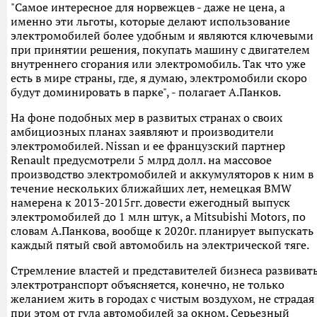
"Самое интересное для норвежцев - даже не цена, а
именно эти льготы, которые делают использование
электромобилей более удобным и являются ключевыми
при принятии решения, покупать машину с двигателем
внутреннего сгорания или электромобиль. Так что уже
есть в мире страны, где, я думаю, электромобили скоро
будут доминировать в парке", - полагает А.Панков.
На фоне подобных мер в развитых странах о своих
амбициозных планах заявляют и производители
электромобилей. Nissan и ее французский партнер
Renault предусмотрели 5 млрд долл. на массовое
производство электромобилей и аккумуляторов к ним в
течение нескольких ближайших лет, немецкая BMW
намерена к 2013-2015гг. довести ежегодный выпуск
электромобилей до 1 млн штук, а Mitsubishi Motors, по
словам А.Панкова, вообще к 2020г. планирует выпускать
каждый пятый свой автомобиль на электрической тяге.
Стремление властей и представителей бизнеса развиват
электротранспорт объясняется, конечно, не только
желанием жить в городах с чистым воздухом, не страдая
при этом от гула автомобилей за окном. Серьезный