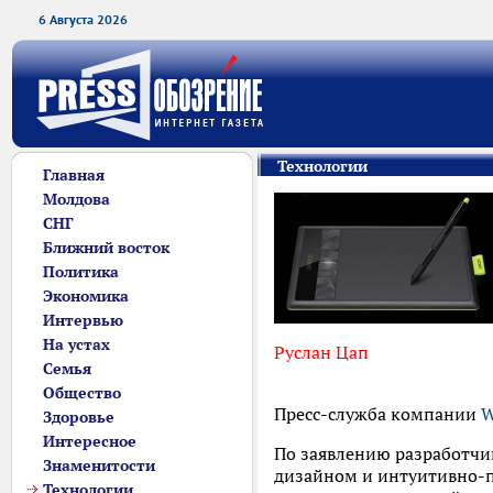
6 Августа 2026
Технологии
Главная
Молдова
СНГ
Ближний восток
Политика
Экономика
Интервью
На устах
Руслан Цап
Семья
Общество
Пресс-служба компании
W
Здоровье
Интересное
По заявлению разработчи
Знаменитости
дизайном и интуитивно-п
Технологии