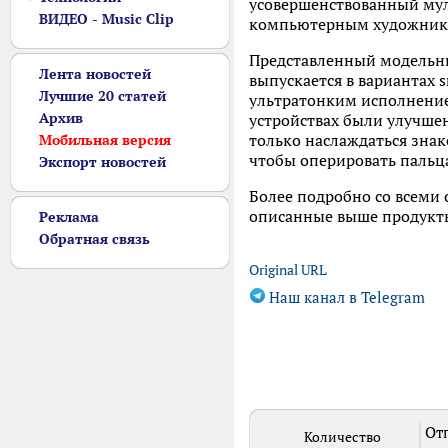
усовершенствованный мул
ВИДЕО - Music Clip
компьютерным художникам
Представленный модельны
Лента новостей
выпускается в вариантах 
Лучшие 20 статей
ультратонким исполнением
Архив
устройствах были улучшен
только наслаждаться зна
Мобильная версия
чтобы оперировать пальц
Экспорт новостей
Более подробно со всеми
описанные выше продукты
Реклама
Обратная связь
Original URL
Наш канал в Telegram
Отп
Количество