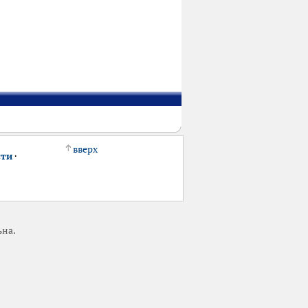
вверх
сти
·
ьна.