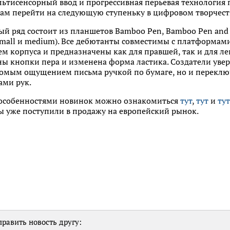
ьтисенсорный ввод и прогрессивная перьевая технология 
 перейти на следующую ступеньку в цифровом творчест
й ряд состоит из планшетов Bamboo Pen, Bamboo Pen and
small и medium). Все дебютанты совместимы с платформами
 корпуса и предназначены как для правшей, так и для ле
ы кнопки пера и изменена форма ластика. Создатели увер
комым ощущением письма ручкой по бумаге, но и переключ
ами рук.
 особенностями новинок можно ознакомиться
тут
,
тут
и
тут
 уже поступили в продажу на европейский рынок.
равить новость другу: