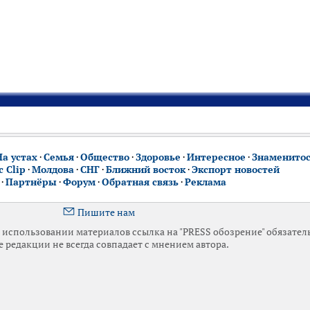
На устах
·
Семья
·
Общество
·
Здоровье
·
Интересное
·
Знаменито
 Clip
·
Молдова
·
СНГ
·
Ближний восток
·
Экспорт новостей
·
Партнёры
·
Форум
·
Обратная связь
·
Реклама
Пишите нам
использовании материалов ссылка на "PRESS обозрение" обязател
 редакции не всегда совпадает с мнением автора.