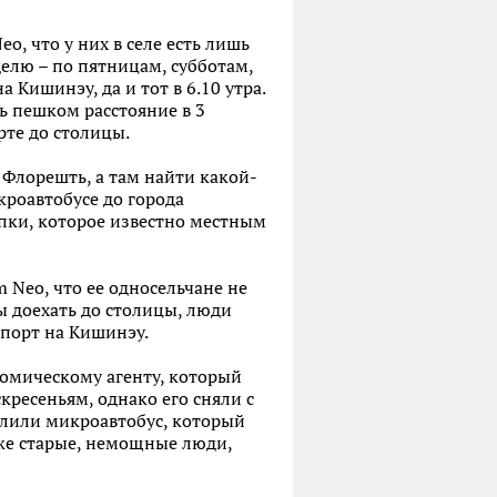
, что у них в селе есть лишь
елю – по пятницам, субботам,
Кишинэу, да и тот в 6.10 утра.
ь пешком расстояние в 3
рте до столицы.
 Флорешть, а там найти какой-
кроавтобусе до города
апки, которое известно местным
 Neo, что ее односельчане не
ы доехать до столицы, люди
спорт на Кишинэу.
номическому агенту, который
ресеньям, однако его сняли с
елили микроавтобус, который
уже старые, немощные люди,