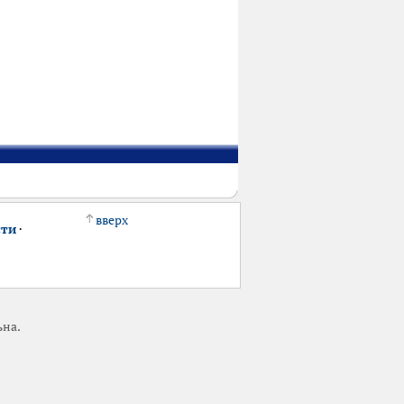
вверх
сти
·
ьна.