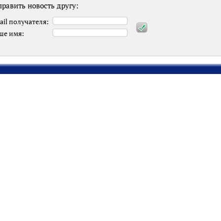
равить новость другу:
ail получателя:
ше имя: