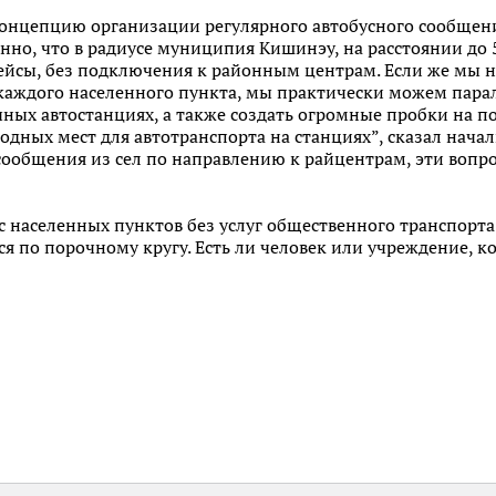
онцепцию организации регулярного автобусного сообщени
енно, что в радиусе муниципия Кишинэу, на расстоянии д
ейсы, без подключения к районным центрам. Если же мы 
каждого населенного пункта, мы практически можем парал
чных автостанциях, а также создать огромные пробки на 
бодных мест для автотранспорта на станциях”, сказал нача
 сообщения из сел по направлению к райцентрам, эти воп
с населенных пунктов без услуг общественного транспорт
ся по порочному кругу. Есть ли человек или учреждение, к