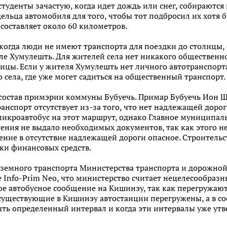
уденты зачастую, когда идет дождь или снег, собираются 
ельца автомобиля для того, чтобы тот подбросил их хотя 
составляет около 60 километров.
огда люди не имеют транспорта для поездки до столицы, 
е Хумулешть. Для жителей села нет никакого общественно
лицы. Если у жителя Хумулешть нет личного автотранспор
 села, где уже могет садиться на общественный транспорт.
 состав примэрии коммуны Бубуечь. Примар Бубуечь Ион Ш
анспорт отсутствует из-за того, что нет надлежащей дорог
 микроавтобус на этот маршрут, однако Главное муниципа
ения не выдало необходимых документов, так как этого н
ние в отсутствие надлежащей дороги опасное. Строительс
тки финансовых средств.
земного транспорта Министерства транспорта и дорожно
е Info-Prim Neo, что министерство считает нецелесообраз
е автобусное сообщение на Кишинэу, так как перегружают
существующие в Кишинэу автостанции перегружены, а в со
ть определенный интервал и когда эти интервалы уже ут