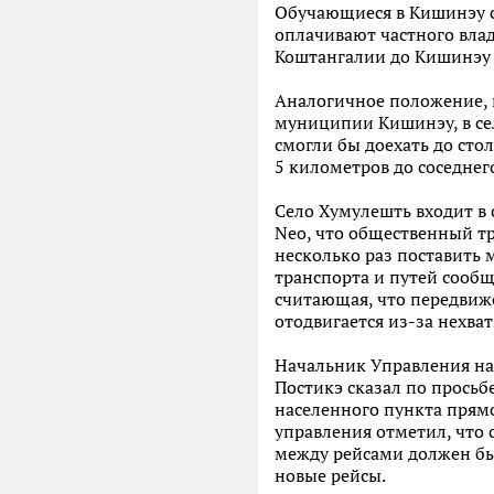
Обучающиеся в Кишинэу ст
оплачивают частного влад
Коштангалии до Кишинэу 
Аналогичное положение, к
муниципии Кишинэу, в сел
смогли бы доехать до сто
5 километров до соседнего
Село Хумулешть входит в
Neo, что общественный тр
несколько раз поставить
транспорта и путей сообщ
считающая, что передвиже
отодвигается из-за нехва
Начальник Управления на
Постикэ сказал по просьб
населенного пункта прямо
управления отметил, что 
между рейсами должен бы
новые рейсы.