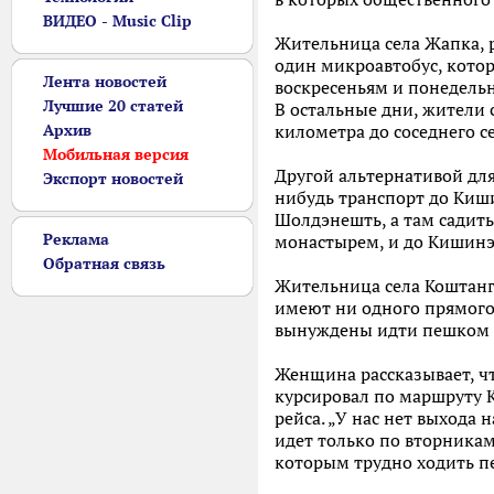
ВИДЕО - Music Clip
Жительница села Жапка, р
один микроавтобус, котор
Лента новостей
воскресеньям и понедельн
Лучшие 20 статей
В остальные дни, жители 
Архив
километра до соседнего с
Мобильная версия
Другой альтернативой для
Экспорт новостей
нибудь транспорт до Киши
Шолдэнешть, а там садить
Реклама
монастырем, и до Кишинэ
Обратная связь
Жительница села Коштанга
имеют ни одного прямого
вынуждены идти пешком от
Женщина рассказывает, ч
курсировал по маршруту К
рейса. „У нас нет выхода
идет только по вторникам
которым трудно ходить п