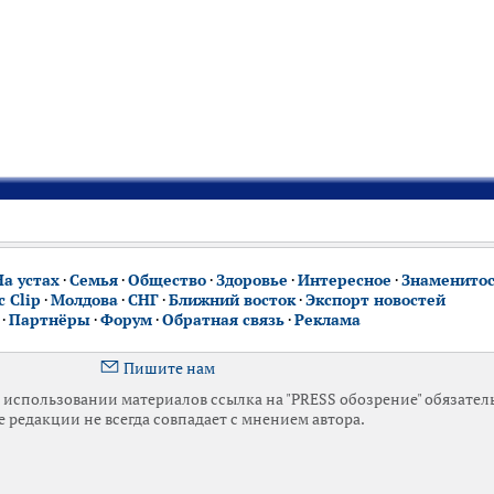
На устах
·
Семья
·
Общество
·
Здоровье
·
Интересное
·
Знаменито
 Clip
·
Молдова
·
СНГ
·
Ближний восток
·
Экспорт новостей
·
Партнёры
·
Форум
·
Обратная связь
·
Реклама
Пишите нам
использовании материалов ссылка на "PRESS обозрение" обязател
 редакции не всегда совпадает с мнением автора.