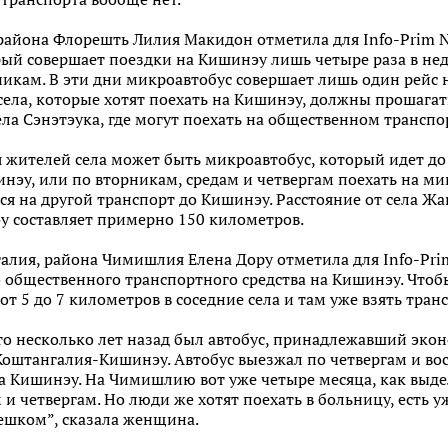
айона Флорешть Лилия Макидон отметила для Info-Prim Neo
ый совершает поездки на Кишинэу лишь четыре раза в нед
икам. В эти дни микроавтобус совершает лишь один рейс на 
села, которые хотят поехать на Кишинэу, должны прошагат
ела Сэнэтэука, где могут поехать на общественном транспо
 жителей села может быть микроавтобус, который идет до
нэу, или по вторникам, средам и четвергам поехать на ми
ся на другой транспорт до Кишинэу. Расстояние от села Ж
у составляет примерно 150 километров.
лия, района Чимишлия Елена Дору отметила для Info-Prim
 общественного транспортного средства на Кишинэу. Чтоб
 5 до 7 километров в соседние села и там уже взять тран
то несколько лет назад был автобус, принадлежавший эко
оштангалия-Кишинэу. Автобус выезжал по четвергам и воск
 на Кишинэу. На Чимишлию вот уже четыре месяца, как выд
 и четвергам. Но люди же хотят поехать в больницу, есть 
ешком”, сказала женщина.