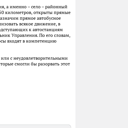
я, а именно – село – районный
о 50 километров, открыты прямые
назначим прямое автобусное
изовать всякое движение, в
подступающих к автостанциям
льник Управления. По его словам,
росы входят в компетенцию
а или с неудовлетворительными
оторые смогли бы разорвать этот