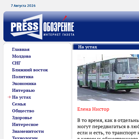
7 Августа 2026
На устах
Главная
Молдова
СНГ
Ближний восток
Политика
Экономика
Интервью
На устах
Семья
Елена Нистор
Общество
Здоровье
В то время, как в отдель
Интересное
могут передвигаться в лю
Знаменитости
если и есть, то транспорт
Технологии
в которых общественного 