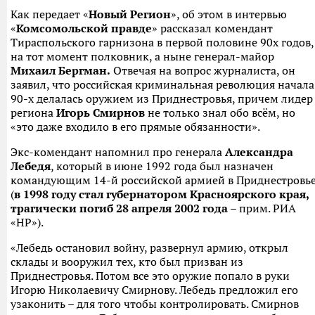
Как передает «
Новый Регион
», об этом в интервью
«
Комсомольской правде
» рассказал комендант
Тираспольского гарнизона в первой половине 90х годов,
на тот момент полковник, а ныне генерал-майор
Михаил Бергман.
Отвечая на вопрос журналиста, он
заявил, что российская криминальная революция начала
90-х делалась оружием из Приднестровья, причем лидер
региона
Игорь Смирнов
не только знал обо всём, но
«это даже входило в его прямые обязанности».
Экс-комендант напомнил про генерала
Александра
Лебедя
, который в июне 1992 года был назначен
командующим 14-й российской армией в Приднестровь
(
в 1998 году стал губернатором Красноярского края,
трагически погиб 28 апреля 2002 года
– прим. РИА
«НР»).
«Лебедь остановил войну, развернул армию, открыл
склады и вооружил тех, кто был призван из
Приднестровья. Потом все это оружие попало в руки
Игорю Николаевичу Смирнову. Лебедь предложил его
узаконить – для того чтобы контролировать. Смирнов