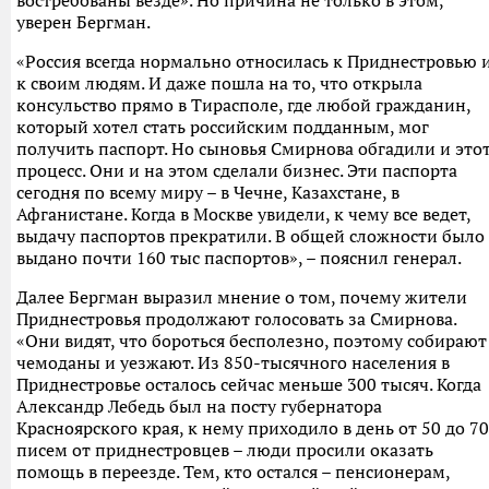
востребованы везде». Но причина не только в этом,
уверен Бергман.
«Россия всегда нормально относилась к Приднестровью 
к своим людям. И даже пошла на то, что открыла
консульство прямо в Тирасполе, где любой гражданин,
который хотел стать российским подданным, мог
получить паспорт. Но сыновья Смирнова обгадили и это
процесс. Они и на этом сделали бизнес. Эти паспорта
сегодня по всему миру – в Чечне, Казахстане, в
Афганистане. Когда в Москве увидели, к чему все ведет,
выдачу паспортов прекратили. В общей сложности было
выдано почти 160 тыс паспортов», – пояснил генерал.
Далее Бергман выразил мнение о том, почему жители
Приднестровья продолжают голосовать за Смирнова.
«Они видят, что бороться бесполезно, поэтому собирают
чемоданы и уезжают. Из 850-тысячного населения в
Приднестровье осталось сейчас меньше 300 тысяч. Когда
Александр Лебедь был на посту губернатора
Красноярского края, к нему приходило в день от 50 до 70
писем от приднестровцев – люди просили оказать
помощь в переезде. Тем, кто остался – пенсионерам,