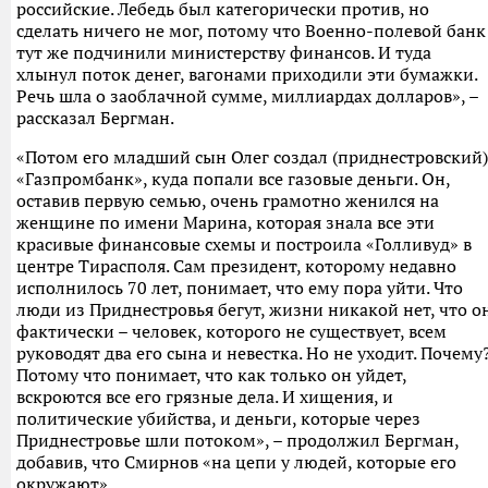
российские. Лебедь был категорически против, но
сделать ничего не мог, потому что Военно-полевой банк
тут же подчинили министерству финансов. И туда
хлынул поток денег, вагонами приходили эти бумажки.
Речь шла о заоблачной сумме, миллиардах долларов», –
рассказал Бергман.
«Потом его младший сын Олег создал (приднестровский)
«Газпромбанк», куда попали все газовые деньги. Он,
оставив первую семью, очень грамотно женился на
женщине по имени Марина, которая знала все эти
красивые финансовые схемы и построила «Голливуд» в
центре Тирасполя. Сам президент, которому недавно
исполнилось 70 лет, понимает, что ему пора уйти. Что
люди из Приднестровья бегут, жизни никакой нет, что о
фактически – человек, которого не существует, всем
руководят два его сына и невестка. Но не уходит. Почему
Потому что понимает, что как только он уйдет,
вскроются все его грязные дела. И хищения, и
политические убийства, и деньги, которые через
Приднестровье шли потоком», – продолжил Бергман,
добавив, что Смирнов «на цепи у людей, которые его
окружают».