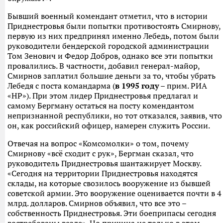
Бывший военный комендант отметил, что в истории
Приднестровья были попытки противостоять Смирнову,
первую из них предпринял именно Лебедь, потом были
руководители бендерской городской администрации
Том Зенович и Федор Добров, однако все эти попытки
провалились. В частности, добавил генерал-майор,
Смирнов заплатил большие деньги за то, чтобы убрать
Лебедя с поста командарма (
в 1995 году
– прим. РИА
«НР»). При этом лидер Приднестровья предлагал и
самому Бергману остаться на посту комендантом
непризнанной республики, но тот отказался, заявив, что
он, как российский офицер, намерен служить России.
Отвечая на вопрос «Комсомолки» о том, почему
Смирнову «всё сходит с рук», Бергман сказал, что
руководитель Приднестровья шантажирует Москву.
«Сегодня на территории Приднестровья находятся
склады, на которые свозилось вооружение из бывшей
советской армии. Это вооружение оценивается почти в 4
млрд. долларов. Смирнов объявил, что все это –
собственность Приднестровья. Эти боеприпасы сегодня