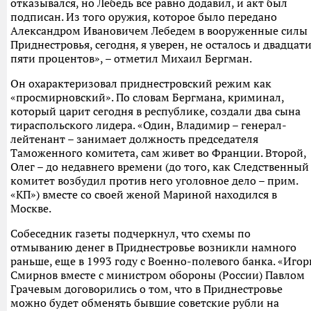
отказывался, но Лебедь все равно додавил, и акт был
подписан. Из того оружия, которое было передано
Александром Ивановичем Лебедем в вооруженные силы
Приднестровья, сегодня, я уверен, не осталось и двадцат
пяти процентов», – отметил Михаил Бергман.
Он охарактеризовал приднестровский режим как
«просмирновский». По словам Бергмана, криминал,
который царит сегодня в республике, создали два сына
тираспольского лидера. «Один, Владимир – генерал-
лейтенант – занимает должность председателя
Таможенного комитета, сам живет во Франции. Второй,
Олег – до недавнего времени (до того, как Следственный
комитет возбудил против него уголовное дело – прим.
«КП») вместе со своей женой Мариной находился в
Москве.
Собеседник газеты подчеркнул, что схемы по
отмыванию денег в Приднестровье возникли намного
раньше, еще в 1993 году с Военно-полевого банка. «Игор
Смирнов вместе с министром обороны (России) Павлом
Грачевым договорились о том, что в Приднестровье
можно будет обменять бывшие советские рубли на