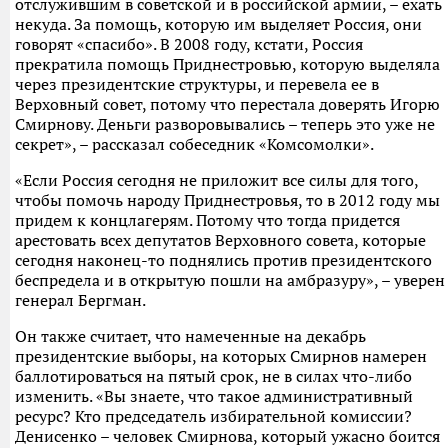
отслужившим в советской и в российской армии, – ехать
некуда. За помощь, которую им выделяет Россия, они
говорят «спасибо». В 2008 году, кстати, Россия
прекратила помощь Приднестровью, которую выделяла
через президентские структуры, и перевела ее в
Верховный совет, потому что перестала доверять Игорю
Смирнову. Деньги разворовывались – теперь это уже не
секрет», – рассказал собеседник «Комсомолки».
«Если Россия сегодня не приложит все силы для того,
чтобы помочь народу Приднестровья, то в 2012 году мы
придем к концлагерям. Потому что тогда придется
арестовать всех депутатов Верховного совета, которые
сегодня наконец-то поднялись против президентского
беспредела и в открытую пошли на амбразуру», – уверен
генерал Бергман.
Он также считает, что намеченные на декабрь
президентские выборы, на которых Смирнов намерен
баллотироваться на пятый срок, не в силах что-либо
изменить. «Вы знаете, что такое административный
ресурс? Кто председатель избирательной комиссии?
Денисенко – человек Смирнова, который ужасно боится