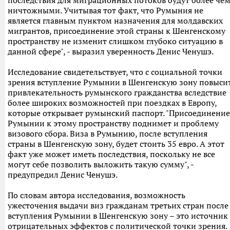
последствия для миграционных потоков будут более че
ничтожными. Учитывая тот факт, что Румыния не
является главным пунктом назначения для молдавских
мигрантов, присоединение этой страны к Шенгенскому
пространству не изменит слишком глубоко ситуацию в
данной сфере", - выразил уверенность Денис Ченушэ.
Исследование свидетельствует, что с социальной точки
зрения вступление Румынии в Шенгенскую зону повыси
привлекательность румынского гражданства вследствие
более широких возможностей при поездках в Европу,
которые открывает румынский паспорт. "Присоединение
Румынии к этому пространству поднимет и проблему
визового сбора. Виза в Румынию, после вступления
страны в Шенгенскую зону, будет стоить 35 евро. А этот
факт уже может иметь последствия, поскольку не все
могут себе позволить выложить такую сумму", -
предупредил Денис Ченушэ.
По словам автора исследования, возможность
ужесточения выдачи виз гражданам третьих стран после
вступления Румынии в Шенгенскую зону – это источник
отрицательных эффектов с политической точки зрения.