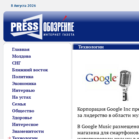
8 Августа 2026
Технологии
Главная
Молдова
СНГ
Ближний восток
Политика
Экономика
Интервью
На устах
Семья
Корпорация Google Inc пр
Общество
за лидерство в области м
Здоровье
Интересное
В Google Music размещено
Знаменитости
магазина для смартфонов.
Технологии
интегрировали музыку в 