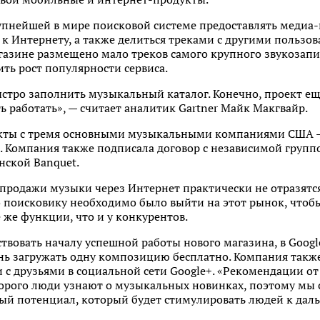
упнейшей в мире поисковой системе предоставлять медиа-
к Интернету, а также делиться треками с другими пользо
агазине размещено мало треков самого крупного звукозап
ить рост популярности сервиса.
тро заполнить музыкальный каталог. Конечно, проект еще
ь работать», — считает аналитик Gartner Майк Макгвайр.
кты с тремя основными музыкальными компаниями США — U
I. Компания также подписала договор с независимой групп
нской Banquet.
 продажи музыки через Интернет практически не отразятс
о поисковику необходимо было выйти на этот рынок, чтоб
 же функции, что и у конкурентов.
ствовать началу успешной работы нового магазина, в Goog
ень загружать одну композицию бесплатно. Компания такж
с друзьями в социальной сети Google+. «Рекомендации от
орого люди узнают о музыкальных новинках, поэтому мы с
ый потенциал, который будет стимулировать людей к дал