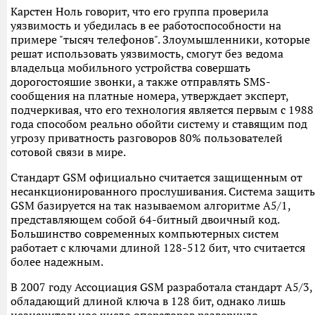
Карстен Ноль говорит, что его группа проверила
уязвимость и убедилась в ее работоспособности на
примере "тысяч телефонов". Злоумышленники, которые
решат использовать уязвимость, смогут без ведома
владельца мобильного устройства совершать
дорогостояшие звонки, а также отправлять SMS-
сообщения на платные номера, утверждает эксперт,
подчеркивая, что его технология является первым с 1988
года способом реально обойти систему и ставящим под
угрозу приватность разговоров 80% пользователей
сотовой связи в мире.
Стандарт GSM официально считается защищенным от
несанкционированного прослушивания. Система защит
GSM базируется на так называемом алгоритме A5/1,
представляющем собой 64-битный двоичный код.
Большинство современных компьютерных систем
работает с ключами длиной 128-512 бит, что считается
более надежным.
В 2007 году Ассоциация GSM разработала стандарт A5/3,
обладающий длиной ключа в 128 бит, однако лишь