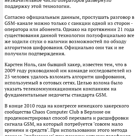
незначительное число операторов развернуло
поддержку этой технологии.
Согласно официальным данным, прослушать разговор в
GSM-канале можно только с санкции одной из сторон -
оператора или абонента. Однако на протяжении 21 года
существования данной технологии полуофициально все
же ходили слухи о наличии возможностей по обходу
алгоритмов шифрования. Официально они так и не
получили подтверждения.
Карстен Ноль, сам бывший хакер, известен тем, что в
2009 году руководимой им команде исследователей из
25 человек удалось взломать алгоритм шифрования,
используемый в сотовых сетях. Целью взлома было
указать телекоммуникационным компаниям на
фундаментальные недочеты стандарта GSM.
В конце 2010 года на конгрессе немецкого хакерского
сообщества Chaos Computer Club в Берлине он
продемонстрировал способ перехвата и расшифровки
сигнала GSM, на который потребуется "совсем мало
времени и средств". При использовании этого метода