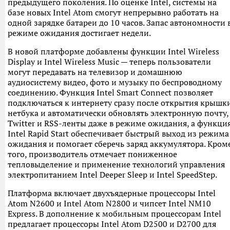
предыдущего поколения. По оценке Intel, системы на
базе новых Intel Atom смогут непрерывно работать на
одной зарядке батареи до 10 часов. Запас автономности 
режиме ожидания достигает недели.
В новой платформе добавлены функции Intel Wireless
Display и Intel Wireless Music — теперь пользователи
могут передавать на телевизор и домашнюю
аудиосистему видео, фото и музыку по беспроводному
соединению. Функция Intel Smart Connect позволяет
подключаться к интернету сразу после открытия крышк
нетбука и автоматически обновлять электронную почту,
Twitter и RSS-ленты даже в режиме ожидания, а функци
Intel Rapid Start обеспечивает быстрый выход из режима
ожидания и помогает сберечь заряд аккумулятора. Кром
того, производитель отмечает пониженное
тепловыделение и применение технологий управления
электропитанием Intel Deeper Sleep и Intel SpeedStep.
Платформа включает двухъядерные процессоры Intel
Atom N2600 и Intel Atom N2800 и чипсет Intel NM10
Express. В дополнение к мобильным процессорам Intel
предлагает процессоры Intel Atom D2500 и D2700 для