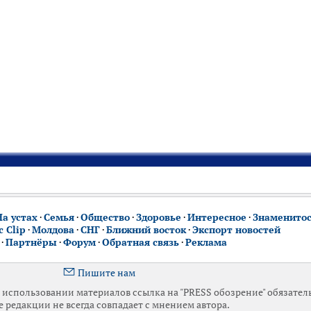
На устах
·
Семья
·
Общество
·
Здоровье
·
Интересное
·
Знаменито
 Clip
·
Молдова
·
СНГ
·
Ближний восток
·
Экспорт новостей
·
Партнёры
·
Форум
·
Обратная связь
·
Реклама
Пишите нам
использовании материалов ссылка на "PRESS обозрение" обязател
 редакции не всегда совпадает с мнением автора.