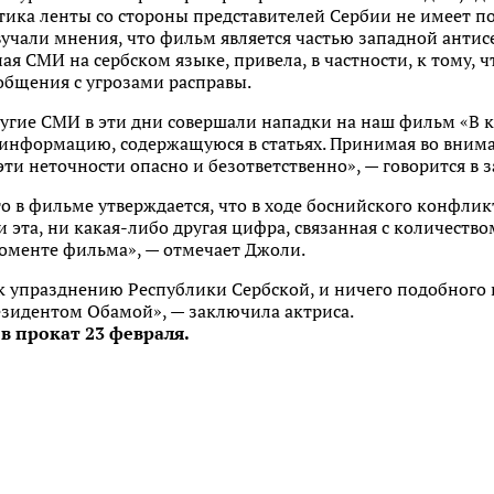
итика ленты со стороны представителей Сербии не имеет п
вучали мнения, что фильм является частью западной анти
ая СМИ на сербском языке, привела, в частности, к тому, ч
общения с угрозами расправы.
угие СМИ в эти дни совершали нападки на наш фильм «В кр
информацию, содержащуюся в статьях. Принимая во внима
эти неточности опасно и безответственно», — говорится в 
то в фильме утверждается, что в ходе боснийского конфлик
 эта, ни какая-либо другая цифра, связанная с количеств
моменте фильма», — отмечает Джоли.
к упразднению Республики Сербской, и ничего подобного н
резидентом Обамой», — заключила актриса.
в прокат 23 февраля.