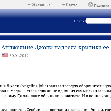
Объявления
Портал
Подписка
Поиск
Анджелине Джоли надоела критика ее
30.01.2012
на Джоли (Angelina Jolie) заняла твердую оборонительну
ови и меда» — стала едва ли не одной из самых скандальн
е, а саму Джоли даже обвинили в плагиате. И в конце кон
юз журналистов Сербии распространил заявление Энджи, сде