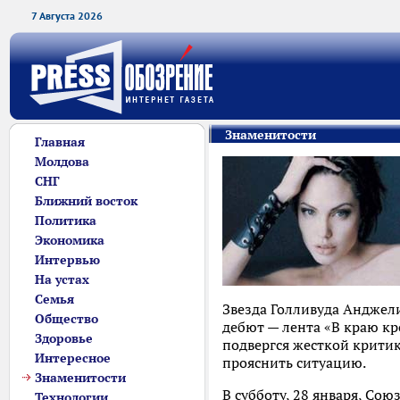
7 Августа 2026
Знаменитости
Главная
Молдова
СНГ
Ближний восток
Политика
Экономика
Интервью
На устах
Семья
Звезда Голливуда Анджели
Общество
дебют — лента «В краю кр
Здоровье
подвергся жесткой критик
Интересное
прояснить ситуацию.
Знаменитости
В субботу, 28 января, Со
Технологии