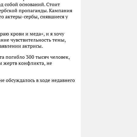
од собой оснований. Стоит
сербской пропаганды. Кампания
то актеры-сербы, снявшиеся у
аю крови и меда», и я хочу
ние чувствительность темы,
заявлении актрисы.
та погибло 300 тысяч человек,
ом жертв конфликта, не
е обсуждалось в ходе недавнего