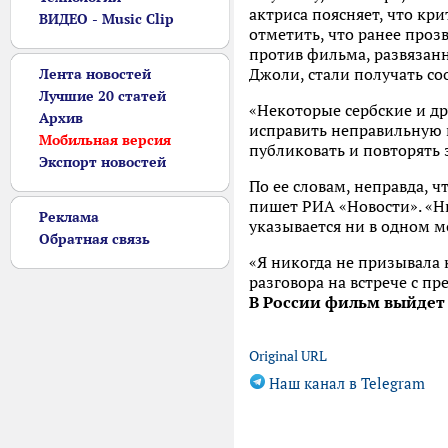
актриса поясняет, что кр
ВИДЕО - Music Clip
отметить, что ранее проз
против фильма, развязанн
Джоли, стали получать со
Лента новостей
Лучшие 20 статей
«Некоторые сербские и др
Архив
исправить неправильную 
Мобильная версия
публиковать и повторять 
Экспорт новостей
По ее словам, неправда, ч
пишет РИА «Новости». «Ни
Реклама
указывается ни в одном 
Обратная связь
«Я никогда не призывала 
разговора на встрече с п
В России фильм выйдет 
Original URL
Наш канал в Telegram