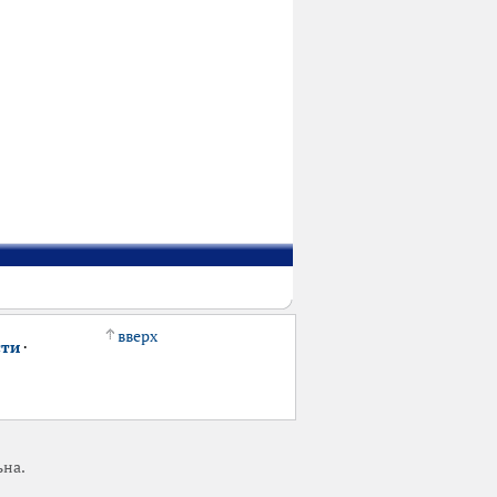
вверх
сти
·
ьна.