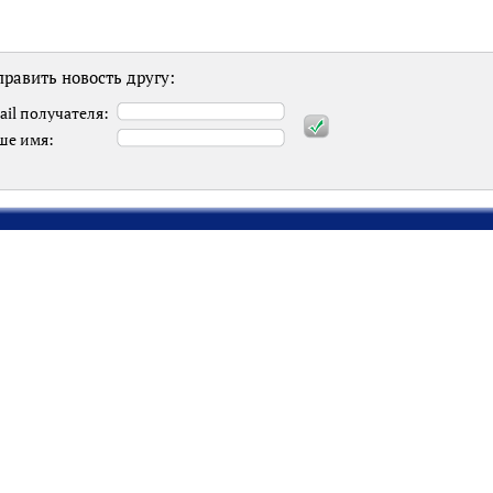
равить новость другу:
ail получателя:
ше имя: