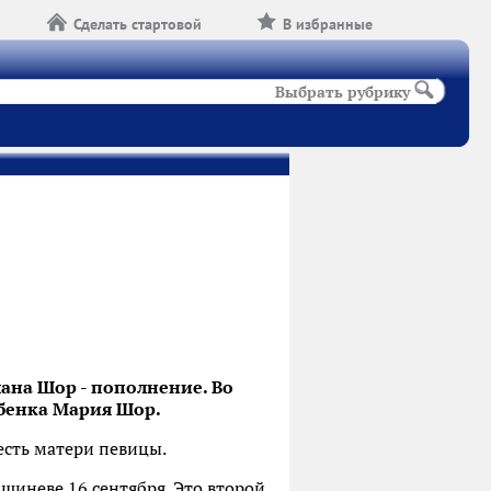
Сделать стартовой
В избранные
Выбрать рубрику
ана Шор - пополнение. Во
бенка Мария Шор.
есть матери певицы.
шиневе 16 сентября. Это второй