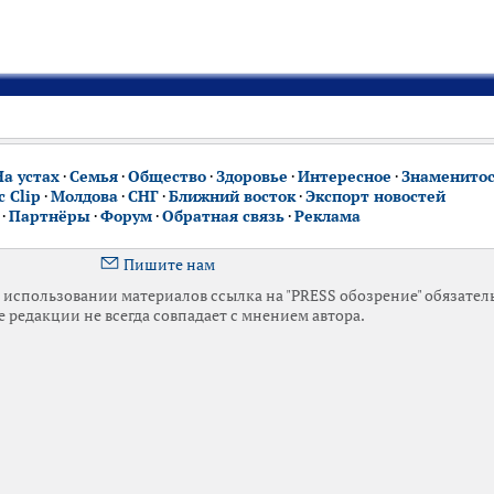
На устах
·
Семья
·
Общество
·
Здоровье
·
Интересное
·
Знаменито
 Clip
·
Молдова
·
СНГ
·
Ближний восток
·
Экспорт новостей
·
Партнёры
·
Форум
·
Обратная связь
·
Реклама
Пишите нам
использовании материалов ссылка на "PRESS обозрение" обязател
 редакции не всегда совпадает с мнением автора.