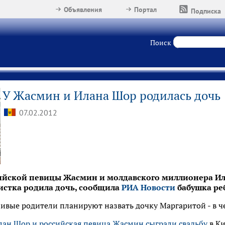
Объявления
Портал
Подписка
Поиск
У Жасмин и Илана Шор родилась дочь
07.02.2012
сийской певицы Жасмин и молдавского миллионера Ил
тистка родила дочь, сообщила
РИА Новости
бабушка ре
тливые родители планируют назвать дочку Маргаритой - в ч
лан Шор и российская певица Жасмин сыграли свадьбу
в Ки