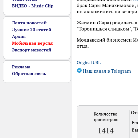
брак Сары Манахимовой, 
ВИДЕО - Music Clip
познакомились на вечери
Жасмин (Сара) родилась в
Лента новостей
"Торопишься слишком", "Го
Лучшие 20 статей
Архив
Молдавский бизнесмен Ила
Мобильная версия
отца.
Экспорт новостей
Original URL
Реклама
Наш канал в Telegram
Обратная связь
Отп
Количество
просмотров:
Em
1414
Ва