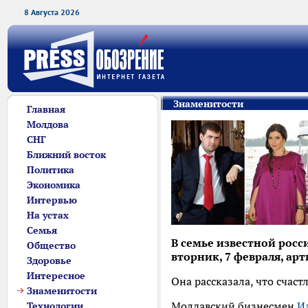
8 Августа 2026
Знаменитости
Главная
Молдова
СНГ
Ближний восток
Политика
Экономика
Интервью
На устах
Семья
В семье известной рос
Общество
вторник, 7 февраля, ар
Здоровье
Интересное
Она рассказала, что счас
Знаменитости
Молдавский бизнесмен
И
Технологии