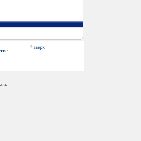
вверх
сти
·
ьна.