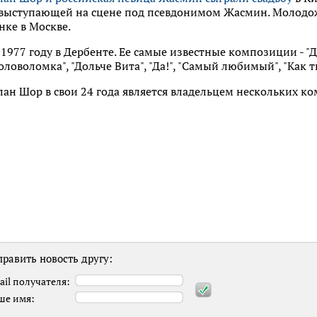
выступающей на сцене под псевдонимом Жасмин. Молодож
нке в Москве.
 1977 году в Дербенте. Ее самые известные композиции - "Д
ловоломка", "Дольче Вита", "Да!", "Самый любимый", "Как т
н Шор в свои 24 года является владельцем нескольких ко
равить новость другу:
ail получателя:
ше имя: