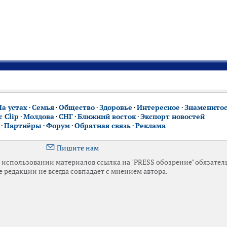
На устах
·
Семья
·
Общество
·
Здоровье
·
Интересное
·
Знаменито
 Clip
·
Молдова
·
СНГ
·
Ближний восток
·
Экспорт новостей
·
Партнёры
·
Форум
·
Обратная связь
·
Реклама
Пишите нам
использовании материалов ссылка на "PRESS обозрение" обязател
 редакции не всегда совпадает с мнением автора.