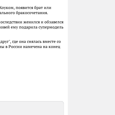
Хоуком, появится брат или
ального бракосочетания.
впоследствии женился и обзавелся
ыновей ему подарила супермодель
уг", где она снялась вместе со
ы в России намечена на конец