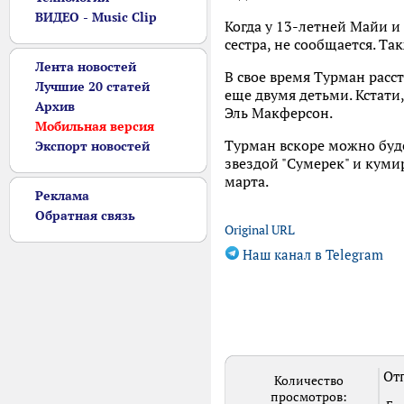
ВИДЕО - Music Clip
Когда у 13-летней Майи и
сестра, не сообщается. Т
Лента новостей
В свое время Турман расст
Лучшие 20 статей
еще двумя детьми. Кстати
Архив
Эль Макферсон.
Мобильная версия
Турман вскоре можно буде
Экспорт новостей
звездой "Сумерек" и кум
марта.
Реклама
Обратная связь
Original URL
Наш канал в Telegram
Отп
Количество
просмотров: