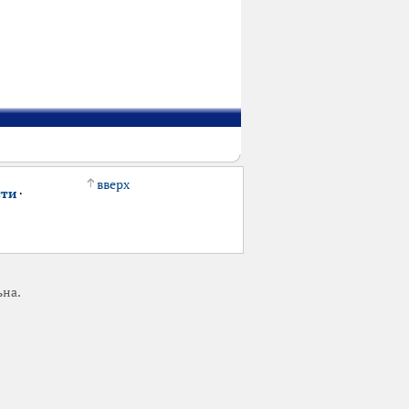
вверх
сти
·
ьна.