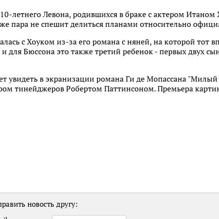
 10-летнего Левона, родившихся в браке с актером Итаном 
акже пара не спешит делиться планами относительно офици
алась с Хоуком из-за его романа с няней, на которой тот 
, и для Бюссона это также третий ребенок - первых двух с
т увидеть в экранизации романа Ги де Мопассана "Милый др
иром тинейджеров Робертом Паттинсоном. Премьера картин
равить новость другу: