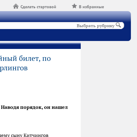
Сделать стартовой
В избранные
Выбрать рубрику
йный билет, по
ерлингов
 Наводя порядок, он нашел
шему сыну Китчингов