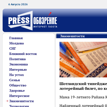
6 Августа 2026
Знаменитости
Главная
Молдова
СНГ
Ближний восток
Политика
Экономика
Интервью
На устах
Семья
Шотландский тинейджер 
Общество
лотерейный билет, по к
Здоровье
Интересное
Мама 19-летнего Райана К
Знаменитости
Найденный лотерейный б
Технологии