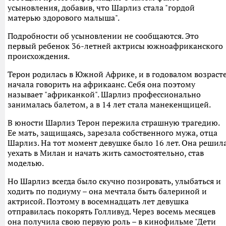
усыновления, добавив, что Шарлиз стала "гордой
матерью здорового малыша".
Подробности об усыновлении не сообщаются. Это
первый ребенок 36-летней актрисы южноафриканского
происхождения.
Терон родилась в Южной Африке, и в годовалом возраст
начала говорить на африкаанс. Себя она поэтому
называет "африканкой". Шарлиз профессионально
занималась балетом, а в 14 лет стала манекенщицей.
В юности Шарлиз Терон пережила страшную трагедию.
Ее мать, защищаясь, зарезала собственного мужа, отца
Шарлиз. На тот момент девушке было 16 лет. Она решил
уехать в Милан и начать жить самостоятельно, став
моделью.
Но Шарлиз всегда было скучно позировать, улыбаться и
ходить по подиуму – она мечтала быть балериной и
актрисой. Поэтому в восемнадцать лет девушка
отправилась покорять Голливуд. Через восемь месяцев
она получила свою первую роль – в кинофильме "Дети