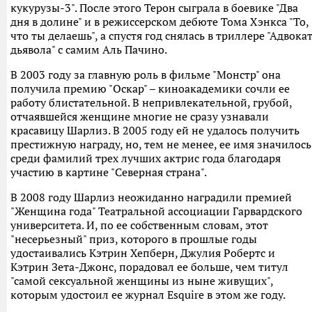
кукурузы-3". После этого Терон сыграла в боевике "Два
дня в долине" и в режиссерском дебюте Тома Хэнкса "То,
что ты делаешь", а спустя год снялась в триллере "Адвока
дьявола" с самим Аль Пачино.
В 2003 году за главную роль в фильме "Монстр" она
получила премию "Оскар" – киноакадемики сочли ее
работу блистательной. В непривлекательной, грубой,
отчаявшейся женщине многие не сразу узнавали
красавицу Шарлиз. В 2005 году ей не удалось получить
престижную награду, но, тем не менее, ее имя значилось
среди фамилий трех лучших актрис года благодаря
участию в картине "Северная страна".
В 2008 году Шарлиз неожиданно наградили премией
"Женщина года" Театральной ассоциации Гарвардского
университета. И, по ее собственным словам, этот
"несерьезный" приз, которого в прошлые годы
удостаивались Кэтрин Хепберн, Джулия Робертс и
Кэтрин Зета-Джонс, порадовал ее больше, чем титул
"самой сексуальной женщины из ныне живущих",
которым удостоил ее журнал Esquire в этом же году.